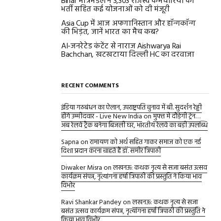
Bihar मंत्रिमंडल ने 3,303 राजस्व कर्मचारियों की
भर्ती सहित कई योजनाओं को दी मंजूरी
Asia Cup में आज अफगानिस्तान और हॉन्गकॉन्ग
की भिड़ंत, जानें भारत का मैच कब?
AI-जनरेटेड कंटेंट से नाराज Aishwarya Rai
Bachchan, खटखटाया दिल्ली HC का दरवाजा
RECENT COMMENTS
इंडिया गठबंधन का ऐलान, उपराष्ट्रपति चुनाव में बी. सुदर्शन रेड्डी
होंगे उम्मीदवार - Live New India
on
मुफ्त में दौड़ेगी ट्रेन…
अब रेलवे ट्रैक बनेगा बिजली घर, भारतीय रेलवे का बड़ी उपलब्धि
Sapna
on
रामायण को अर्थ सहित गाकर समाज को एक नई
दिशा प्रदान करना चाहते हैं डॉ. समीर त्रिपाठी
Diwaker Misra
on
लखनऊ: कथक नृत्य से सजा बसंत उत्सव
कार्यक्रम संपन्न, नृत्यांगना हर्षा त्रिपाठी की प्रस्तुति ने किया भाव
विभोर
Ravi Shankar Pandey
on
लखनऊ: कथक नृत्य से सजा
बसंत उत्सव कार्यक्रम संपन्न, नृत्यांगना हर्षा त्रिपाठी की प्रस्तुति ने
किया भाव विभोर