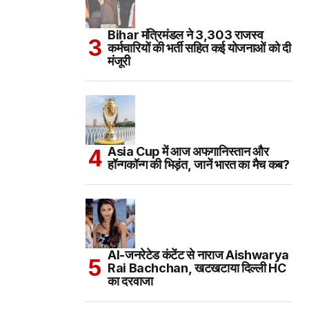
Bihar मंत्रिमंडल ने 3,303 राजस्व
कर्मचारियों की भर्ती सहित कई योजनाओं को दी
मंजूरी
Asia Cup में आज अफगानिस्तान और
हॉन्गकॉन्ग की भिड़ंत, जानें भारत का मैच कब?
AI-जनरेटेड कंटेंट से नाराज Aishwarya
Rai Bachchan, खटखटाया दिल्ली HC
का दरवाजा