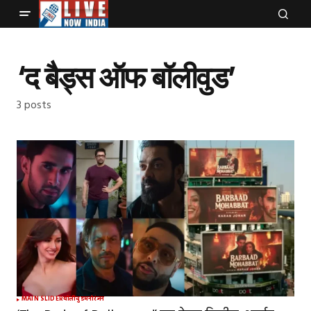
‘द बैड्स ऑफ बॉलीवुड’
3 posts
MAIN SLIDER
बॉलीवुड
मनोरंजन