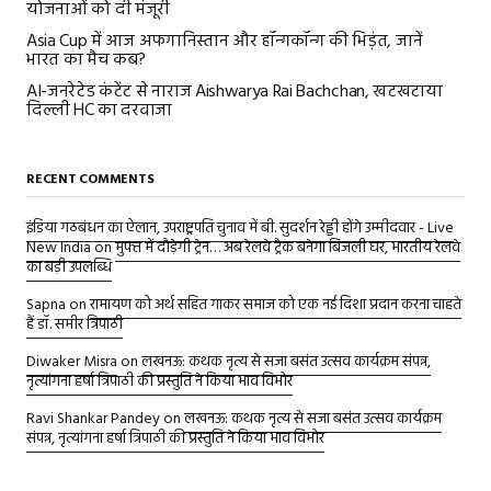
योजनाओं को दी मंजूरी
Asia Cup में आज अफगानिस्तान और हॉन्गकॉन्ग की भिड़ंत, जानें
भारत का मैच कब?
AI-जनरेटेड कंटेंट से नाराज Aishwarya Rai Bachchan, खटखटाया
दिल्ली HC का दरवाजा
RECENT COMMENTS
इंडिया गठबंधन का ऐलान, उपराष्ट्रपति चुनाव में बी. सुदर्शन रेड्डी होंगे उम्मीदवार - Live
New India
on
मुफ्त में दौड़ेगी ट्रेन… अब रेलवे ट्रैक बनेगा बिजली घर, भारतीय रेलवे
का बड़ी उपलब्धि
Sapna
on
रामायण को अर्थ सहित गाकर समाज को एक नई दिशा प्रदान करना चाहते
हैं डॉ. समीर त्रिपाठी
Diwaker Misra
on
लखनऊ: कथक नृत्य से सजा बसंत उत्सव कार्यक्रम संपन्न,
नृत्यांगना हर्षा त्रिपाठी की प्रस्तुति ने किया भाव विभोर
Ravi Shankar Pandey
on
लखनऊ: कथक नृत्य से सजा बसंत उत्सव कार्यक्रम
संपन्न, नृत्यांगना हर्षा त्रिपाठी की प्रस्तुति ने किया भाव विभोर