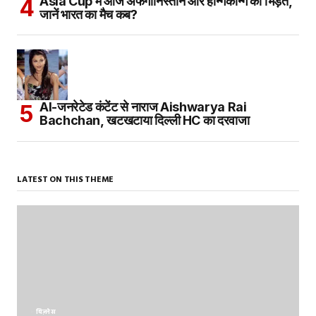
Asia Cup में आज अफगानिस्तान और हॉन्गकॉन्ग की भिड़ंत,
जानें भारत का मैच कब?
AI-जनरेटेड कंटेंट से नाराज Aishwarya Rai
Bachchan, खटखटाया दिल्ली HC का दरवाजा
LATEST ON THIS THEME
बिज़नेस