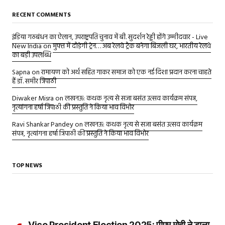
RECENT COMMENTS
इंडिया गठबंधन का ऐलान, उपराष्ट्रपति चुनाव में बी. सुदर्शन रेड्डी होंगे उम्मीदवार - Live
New India
on
मुफ्त में दौड़ेगी ट्रेन… अब रेलवे ट्रैक बनेगा बिजली घर, भारतीय रेलवे
का बड़ी उपलब्धि
Sapna
on
रामायण को अर्थ सहित गाकर समाज को एक नई दिशा प्रदान करना चाहते
हैं डॉ. समीर त्रिपाठी
Diwaker Misra
on
लखनऊ: कथक नृत्य से सजा बसंत उत्सव कार्यक्रम संपन्न,
नृत्यांगना हर्षा त्रिपाठी की प्रस्तुति ने किया भाव विभोर
Ravi Shankar Pandey
on
लखनऊ: कथक नृत्य से सजा बसंत उत्सव कार्यक्रम
संपन्न, नृत्यांगना हर्षा त्रिपाठी की प्रस्तुति ने किया भाव विभोर
TOP NEWS
Vice President Election 2025: पीएम मोदी ने डाला