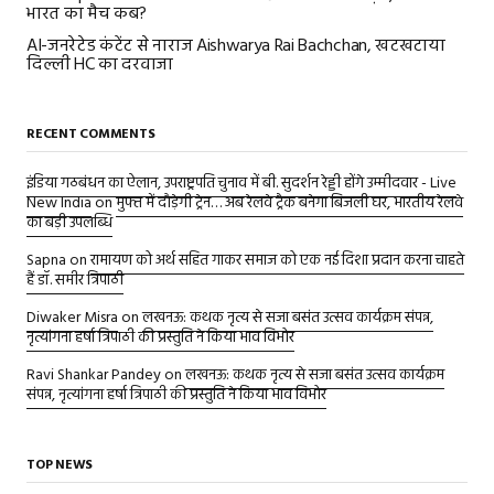
भारत का मैच कब?
AI-जनरेटेड कंटेंट से नाराज Aishwarya Rai Bachchan, खटखटाया
दिल्ली HC का दरवाजा
RECENT COMMENTS
इंडिया गठबंधन का ऐलान, उपराष्ट्रपति चुनाव में बी. सुदर्शन रेड्डी होंगे उम्मीदवार - Live
New India
on
मुफ्त में दौड़ेगी ट्रेन… अब रेलवे ट्रैक बनेगा बिजली घर, भारतीय रेलवे
का बड़ी उपलब्धि
Sapna
on
रामायण को अर्थ सहित गाकर समाज को एक नई दिशा प्रदान करना चाहते
हैं डॉ. समीर त्रिपाठी
Diwaker Misra
on
लखनऊ: कथक नृत्य से सजा बसंत उत्सव कार्यक्रम संपन्न,
नृत्यांगना हर्षा त्रिपाठी की प्रस्तुति ने किया भाव विभोर
Ravi Shankar Pandey
on
लखनऊ: कथक नृत्य से सजा बसंत उत्सव कार्यक्रम
संपन्न, नृत्यांगना हर्षा त्रिपाठी की प्रस्तुति ने किया भाव विभोर
TOP NEWS