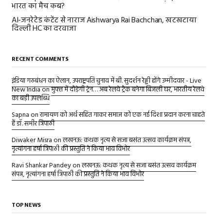
भारत का मैच कब?
AI-जनरेटेड कंटेंट से नाराज Aishwarya Rai Bachchan, खटखटाया
दिल्ली HC का दरवाजा
RECENT COMMENTS
इंडिया गठबंधन का ऐलान, उपराष्ट्रपति चुनाव में बी. सुदर्शन रेड्डी होंगे उम्मीदवार - Live
New India
on
मुफ्त में दौड़ेगी ट्रेन… अब रेलवे ट्रैक बनेगा बिजली घर, भारतीय रेलवे
का बड़ी उपलब्धि
Sapna
on
रामायण को अर्थ सहित गाकर समाज को एक नई दिशा प्रदान करना चाहते
हैं डॉ. समीर त्रिपाठी
Diwaker Misra
on
लखनऊ: कथक नृत्य से सजा बसंत उत्सव कार्यक्रम संपन्न,
नृत्यांगना हर्षा त्रिपाठी की प्रस्तुति ने किया भाव विभोर
Ravi Shankar Pandey
on
लखनऊ: कथक नृत्य से सजा बसंत उत्सव कार्यक्रम
संपन्न, नृत्यांगना हर्षा त्रिपाठी की प्रस्तुति ने किया भाव विभोर
TOP NEWS