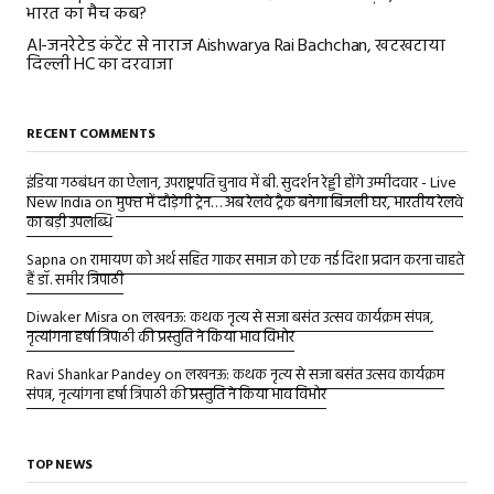
भारत का मैच कब?
AI-जनरेटेड कंटेंट से नाराज Aishwarya Rai Bachchan, खटखटाया
दिल्ली HC का दरवाजा
RECENT COMMENTS
इंडिया गठबंधन का ऐलान, उपराष्ट्रपति चुनाव में बी. सुदर्शन रेड्डी होंगे उम्मीदवार - Live
New India
on
मुफ्त में दौड़ेगी ट्रेन… अब रेलवे ट्रैक बनेगा बिजली घर, भारतीय रेलवे
का बड़ी उपलब्धि
Sapna
on
रामायण को अर्थ सहित गाकर समाज को एक नई दिशा प्रदान करना चाहते
हैं डॉ. समीर त्रिपाठी
Diwaker Misra
on
लखनऊ: कथक नृत्य से सजा बसंत उत्सव कार्यक्रम संपन्न,
नृत्यांगना हर्षा त्रिपाठी की प्रस्तुति ने किया भाव विभोर
Ravi Shankar Pandey
on
लखनऊ: कथक नृत्य से सजा बसंत उत्सव कार्यक्रम
संपन्न, नृत्यांगना हर्षा त्रिपाठी की प्रस्तुति ने किया भाव विभोर
TOP NEWS