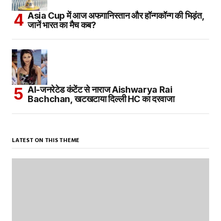
Asia Cup में आज अफगानिस्तान और हॉन्गकॉन्ग की भिड़ंत,
जानें भारत का मैच कब?
AI-जनरेटेड कंटेंट से नाराज Aishwarya Rai
Bachchan, खटखटाया दिल्ली HC का दरवाजा
LATEST ON THIS THEME