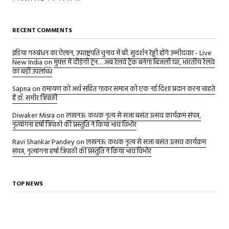
RECENT COMMENTS
इंडिया गठबंधन का ऐलान, उपराष्ट्रपति चुनाव में बी. सुदर्शन रेड्डी होंगे उम्मीदवार - Live
New India
on
मुफ्त में दौड़ेगी ट्रेन… अब रेलवे ट्रैक बनेगा बिजली घर, भारतीय रेलवे
का बड़ी उपलब्धि
Sapna
on
रामायण को अर्थ सहित गाकर समाज को एक नई दिशा प्रदान करना चाहते
हैं डॉ. समीर त्रिपाठी
Diwaker Misra
on
लखनऊ: कथक नृत्य से सजा बसंत उत्सव कार्यक्रम संपन्न,
नृत्यांगना हर्षा त्रिपाठी की प्रस्तुति ने किया भाव विभोर
Ravi Shankar Pandey
on
लखनऊ: कथक नृत्य से सजा बसंत उत्सव कार्यक्रम
संपन्न, नृत्यांगना हर्षा त्रिपाठी की प्रस्तुति ने किया भाव विभोर
TOP NEWS