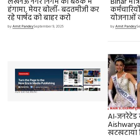
लखनऊ नगर निगम की बैठक में
Bihar मंत्र
हंगामा, मेयर बोलीं- बदतमीजी कर
कर्मचारियो
रहे पार्षद को बाहर करो
योजनाओं क
by
Amit Pandey
September 9, 2025
by
Amit Pandey
Se
ADVERTISEMENT
MAIN SLIDER
बॉलीवुड
म
AI-जनरेटेड क
Aishwarya
खटखटाया द