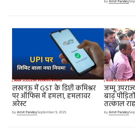
by
Amit Pandey
Sep
MAIN SLIDER
उत्तर प्रदेश
प्रादेशिक
लखनऊ
MAIN SLIDER
अन्य राज्
लखनऊ में GST के डिप्टी कमिश्नर
जम्मू उपराज
पर ऑफिस में हमला, हमलावर
बाढ़ पीड़ितो
अरेस्ट
तत्काल रा
by
Amit Pandey
September 9, 2025
by
Amit Pandey
Sep