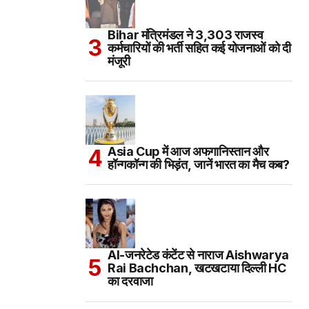
Bihar मंत्रिमंडल ने 3,303 राजस्व
कर्मचारियों की भर्ती सहित कई योजनाओं को दी
मंजूरी
Asia Cup में आज अफगानिस्तान और
हॉन्गकॉन्ग की भिड़ंत, जानें भारत का मैच कब?
AI-जनरेटेड कंटेंट से नाराज Aishwarya
Rai Bachchan, खटखटाया दिल्ली HC
का दरवाजा