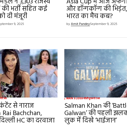
िमंडल ने 3,303 राजस्व
Asia Cup में आज अफगा
ं की भर्ती सहित कई
और हॉन्गकॉन्ग की भिड़ंत, 
ो दी मंजूरी
भारत का मैच कब?
ptember 9, 2025
by
Amit Pandey
September 9, 2025
नोरंजन
MAIN SLIDER
बॉलीवुड
मनोरंजन
ंटेंट से नाराज
Salman Khan की ‘Battl
 Rai Bachchan,
Galwan’ की पहली झलक
िल्ली HC का दरवाजा
लुक में दिखे ‘भाईजान’