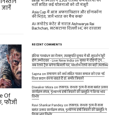
निस्तान
Bihar मंत्रिमंडल ने 3,303 राजस्व कर्मचारियों की
भर्ती सहित कई योजनाओं को दी मंजूरी
जानें
Asia Cup में आज अफगानिस्तान और हॉन्गकॉन्ग
की भिड़ंत, जानें भारत का मैच कब?
AI-जनरेटेड कंटेंट से नाराज Aishwarya Rai
Bachchan, खटखटाया दिल्ली HC का दरवाजा
RECENT COMMENTS
इंडिया गठबंधन का ऐलान, उपराष्ट्रपति चुनाव में बी. सुदर्शन रेड्डी
होंगे उम्मीदवार - Live New India
on
मुफ्त में दौड़ेगी ट्रेन…
अब रेलवे ट्रैक बनेगा बिजली घर, भारतीय रेलवे का बड़ी उपलब्धि
Sapna
on
रामायण को अर्थ सहित गाकर समाज को एक नई
दिशा प्रदान करना चाहते हैं डॉ. समीर त्रिपाठी
Diwaker Misra
on
लखनऊ: कथक नृत्य से सजा बसंत उत्सव
कार्यक्रम संपन्न, नृत्यांगना हर्षा त्रिपाठी की प्रस्तुति ने किया भाव
e Of
विभोर
, फौजी
Ravi Shankar Pandey
on
लखनऊ: कथक नृत्य से सजा
बसंत उत्सव कार्यक्रम संपन्न, नृत्यांगना हर्षा त्रिपाठी की प्रस्तुति ने
किया भाव विभोर