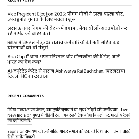
RECENT POSTS
Vice President Election 2025: पीएम मोदी ने डाला पहला वोट,
उपराष्ट्रपति चुनाव के लिए मतदान शुरू
लखनऊ नगर निगम की बैठक में हंगामा, मेयर बोलीं- बदतमीजी कर
रहे पार्षद को बाहर करो
Bihar मंत्रिमंडल ने 3,303 राजस्व कर्मचारियों की भर्ती सहित कई
योजनाओं को दी मंजूरी
Asia Cup में आज अफगानिस्तान और हॉन्गकॉन्ग की भिड़ंत, जानें
भारत का मैच कब?
AI-जनरेटेड कंटेंट से नाराज Aishwarya Rai Bachchan, खटखटाया
दिल्ली HC का दरवाजा
RECENT COMMENTS
इंडिया गठबंधन का ऐलान, उपराष्ट्रपति चुनाव में बी. सुदर्शन रेड्डी होंगे उम्मीदवार - Live
New India
on
मुफ्त में दौड़ेगी ट्रेन… अब रेलवे ट्रैक बनेगा बिजली घर, भारतीय रेलवे
का बड़ी उपलब्धि
Sapna
on
रामायण को अर्थ सहित गाकर समाज को एक नई दिशा प्रदान करना चाहते
हैं डॉ. समीर त्रिपाठी