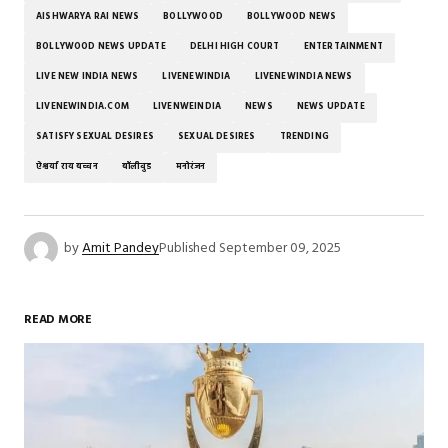
AISHWARYA RAI NEWS
BOLLYWOOD
BOLLYWOOD NEWS
BOLLYWOOD NEWS UPDATE
DELHI HIGH COURT
ENTERTAINMENT
LIVE NEW INDIA NEWS
LIVENEWINDIA
LIVENEWINDIA NEWS
LIVENEWINDIA.COM
LIVENWEINDIA
NEWS
NEWS UPDATE
SATISFY SEXUAL DESIRES
SEXUAL DESIRES
TRENDING
ऐश्वर्या राय बच्चन
बॉलीवुड
मनोरंजन
by
Amit Pandey
Published
September 09, 2025
READ MORE