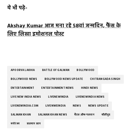
ये भी पढ़े-
Akshay Kumar आज मना रहे 58वां जन्मदिन, फैंस के
लिए लिखा इमोशनल पोस्ट
APOORVA LAKHIA
BATTLE OF GALWAN
BOLLYWOOD
BOLLYWOOD NEWS
BOLLYWOOD NEWS UPDATE
CHITRANGADA SINGH
ENTERTAINMENT
ENTERTAINMENT NEWS
HINDI NEWS
LIVE NEW INDIA NEWS
LIVENEWINDIA
LIVENEWINDIA NEWS
LIVENEWINDIA.COM
LIVENWEINDIA
NEWS
NEWS UPDATE
SALMAN KHAN
SALMAN KHAN NEWS
बैटल ऑफ गलवान
बॉलीवुड
मनोरंजन
सलमान खान