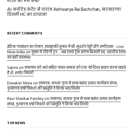
भारत का मैच कब?
AI-जनरेटेड कंटेंट से नाराज Aishwarya Rai Bachchan, खटखटाया
दिल्ली HC का दरवाजा
RECENT COMMENTS
इंडिया गठबंधन का ऐलान, उपराष्ट्रपति चुनाव में बी. सुदर्शन रेड्डी होंगे उम्मीदवार - Live
New India
on
मुफ्त में दौड़ेगी ट्रेन… अब रेलवे ट्रैक बनेगा बिजली घर, भारतीय रेलवे
का बड़ी उपलब्धि
Sapna
on
रामायण को अर्थ सहित गाकर समाज को एक नई दिशा प्रदान करना चाहते
हैं डॉ. समीर त्रिपाठी
Diwaker Misra
on
लखनऊ: कथक नृत्य से सजा बसंत उत्सव कार्यक्रम संपन्न,
नृत्यांगना हर्षा त्रिपाठी की प्रस्तुति ने किया भाव विभोर
Ravi Shankar Pandey
on
लखनऊ: कथक नृत्य से सजा बसंत उत्सव कार्यक्रम
संपन्न, नृत्यांगना हर्षा त्रिपाठी की प्रस्तुति ने किया भाव विभोर
TOP NEWS