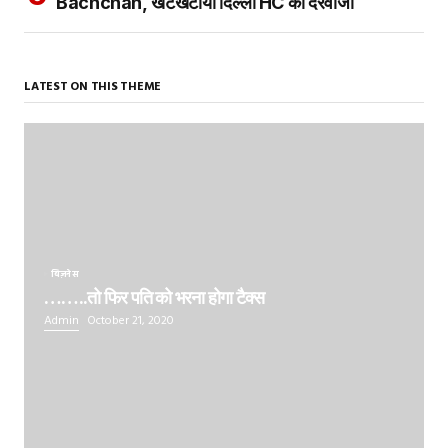
Bachchan, खटखटाया दिल्ली HC का दरवाजा
LATEST ON THIS THEME
बिज़नेस
……..तो फिर पति को भरना होगा टैक्स
Admin
October 21, 2020