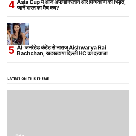
Asia Cup में आज अफगानिस्तान और हॉन्गकॉन्ग की भिड़ंत,
जानें भारत का मैच कब?
AI-जनरेटेड कंटेंट से नाराज Aishwarya Rai
Bachchan, खटखटाया दिल्ली HC का दरवाजा
LATEST ON THIS THEME
बिज़नेस