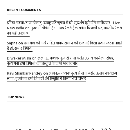
RECENT COMMENTS
इंडिया गठबंधन का ऐलान, उपराष्ट्रपति चुनाव में बी. सुदर्शन रेड्डी होंगे उम्मीदवार - Live
New India
on
मुफ्त में दौड़ेगी ट्रेन… अब रेलवे ट्रैक बनेगा बिजली घर, भारतीय रेलवे
का बड़ी उपलब्धि
Sapna
on
रामायण को अर्थ सहित गाकर समाज को एक नई दिशा प्रदान करना चाहते
हैं डॉ. समीर त्रिपाठी
Diwaker Misra
on
लखनऊ: कथक नृत्य से सजा बसंत उत्सव कार्यक्रम संपन्न,
नृत्यांगना हर्षा त्रिपाठी की प्रस्तुति ने किया भाव विभोर
Ravi Shankar Pandey
on
लखनऊ: कथक नृत्य से सजा बसंत उत्सव कार्यक्रम
संपन्न, नृत्यांगना हर्षा त्रिपाठी की प्रस्तुति ने किया भाव विभोर
TOP NEWS