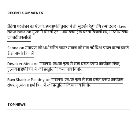
RECENT COMMENTS
इंडिया गठबंधन का ऐलान, उपराष्ट्रपति चुनाव में बी. सुदर्शन रेड्डी होंगे उम्मीदवार - Live
New India
on
मुफ्त में दौड़ेगी ट्रेन… अब रेलवे ट्रैक बनेगा बिजली घर, भारतीय रेलवे
का बड़ी उपलब्धि
Sapna
on
रामायण को अर्थ सहित गाकर समाज को एक नई दिशा प्रदान करना चाहते
हैं डॉ. समीर त्रिपाठी
Diwaker Misra
on
लखनऊ: कथक नृत्य से सजा बसंत उत्सव कार्यक्रम संपन्न,
नृत्यांगना हर्षा त्रिपाठी की प्रस्तुति ने किया भाव विभोर
Ravi Shankar Pandey
on
लखनऊ: कथक नृत्य से सजा बसंत उत्सव कार्यक्रम
संपन्न, नृत्यांगना हर्षा त्रिपाठी की प्रस्तुति ने किया भाव विभोर
TOP NEWS