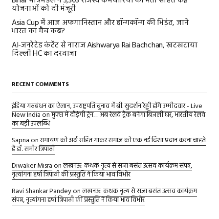
Bihar मंत्रिमंडल ने 3,303 राजस्व कर्मचारियों की भर्ती सहित कई
योजनाओं को दी मंजूरी
Asia Cup में आज अफगानिस्तान और हॉन्गकॉन्ग की भिड़ंत, जानें
भारत का मैच कब?
AI-जनरेटेड कंटेंट से नाराज Aishwarya Rai Bachchan, खटखटाया
दिल्ली HC का दरवाजा
RECENT COMMENTS
इंडिया गठबंधन का ऐलान, उपराष्ट्रपति चुनाव में बी. सुदर्शन रेड्डी होंगे उम्मीदवार - Live
New India
on
मुफ्त में दौड़ेगी ट्रेन… अब रेलवे ट्रैक बनेगा बिजली घर, भारतीय रेलवे
का बड़ी उपलब्धि
Sapna
on
रामायण को अर्थ सहित गाकर समाज को एक नई दिशा प्रदान करना चाहते
हैं डॉ. समीर त्रिपाठी
Diwaker Misra
on
लखनऊ: कथक नृत्य से सजा बसंत उत्सव कार्यक्रम संपन्न,
नृत्यांगना हर्षा त्रिपाठी की प्रस्तुति ने किया भाव विभोर
Ravi Shankar Pandey
on
लखनऊ: कथक नृत्य से सजा बसंत उत्सव कार्यक्रम
संपन्न, नृत्यांगना हर्षा त्रिपाठी की प्रस्तुति ने किया भाव विभोर