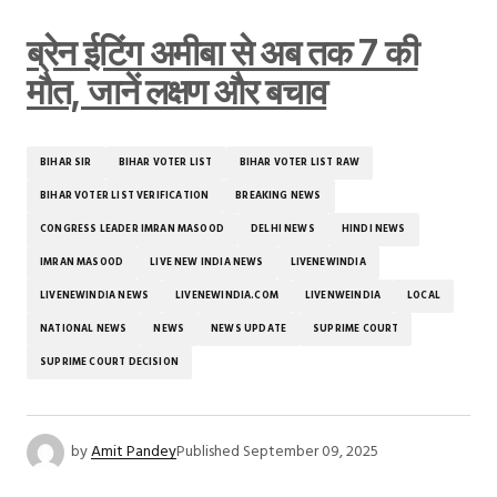
ब्रेन ईटिंग अमीबा से अब तक 7 की
मौत, जानें लक्षण और बचाव
BIHAR SIR
BIHAR VOTER LIST
BIHAR VOTER LIST RAW
BIHAR VOTER LIST VERIFICATION
BREAKING NEWS
CONGRESS LEADER IMRAN MASOOD
DELHI NEWS
HINDI NEWS
IMRAN MASOOD
LIVE NEW INDIA NEWS
LIVENEWINDIA
LIVENEWINDIA NEWS
LIVENEWINDIA.COM
LIVENWEINDIA
LOCAL
NATIONAL NEWS
NEWS
NEWS UPDATE
SUPRIME COURT
SUPRIME COURT DECISION
by
Amit Pandey
Published
September 09, 2025