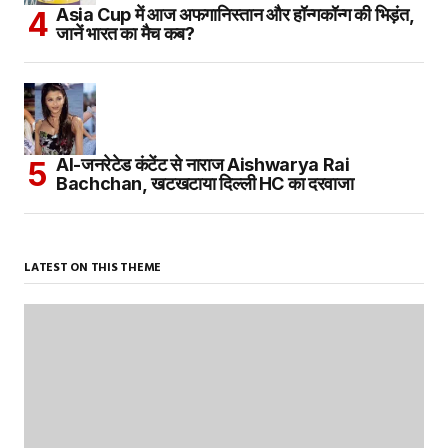
Asia Cup में आज अफगानिस्तान और हॉन्गकॉन्ग की भिड़ंत,
जानें भारत का मैच कब?
AI-जनरेटेड कंटेंट से नाराज Aishwarya Rai
Bachchan, खटखटाया दिल्ली HC का दरवाजा
LATEST ON THIS THEME