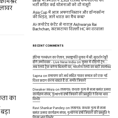
कमिश्नर
Bihar मंत्रिमंडल ने 3,303 राजस्व कर्मचारियों की
भर्ती सहित कई योजनाओं को दी मंजूरी
मलावर
Asia Cup में आज अफगानिस्तान और हॉन्गकॉन्ग
की भिड़ंत, जानें भारत का मैच कब?
AI-जनरेटेड कंटेंट से नाराज Aishwarya Rai
Bachchan, खटखटाया दिल्ली HC का दरवाजा
RECENT COMMENTS
इंडिया गठबंधन का ऐलान, उपराष्ट्रपति चुनाव में बी. सुदर्शन रेड्डी
होंगे उम्मीदवार - Live New India
on
मुफ्त में दौड़ेगी ट्रेन…
अब रेलवे ट्रैक बनेगा बिजली घर, भारतीय रेलवे का बड़ी उपलब्धि
Sapna
on
रामायण को अर्थ सहित गाकर समाज को एक नई
दिशा प्रदान करना चाहते हैं डॉ. समीर त्रिपाठी
Diwaker Misra
on
लखनऊ: कथक नृत्य से सजा बसंत उत्सव
कार्यक्रम संपन्न, नृत्यांगना हर्षा त्रिपाठी की प्रस्तुति ने किया भाव
िकता का
विभोर
,
Ravi Shankar Pandey
on
लखनऊ: कथक नृत्य से सजा
 बड़ा
बसंत उत्सव कार्यक्रम संपन्न, नृत्यांगना हर्षा त्रिपाठी की प्रस्तुति ने
किया भाव विभोर