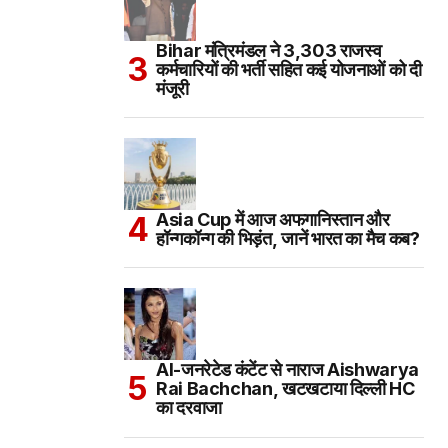
Bihar मंत्रिमंडल ने 3,303 राजस्व
कर्मचारियों की भर्ती सहित कई योजनाओं को दी
मंजूरी
Asia Cup में आज अफगानिस्तान और
हॉन्गकॉन्ग की भिड़ंत, जानें भारत का मैच कब?
AI-जनरेटेड कंटेंट से नाराज Aishwarya
Rai Bachchan, खटखटाया दिल्ली HC
का दरवाजा