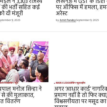
िमंडल ने 3,303 राजस्व
लखनऊ में GST के डिप्टी 
ं की भर्ती सहित कई
पर ऑफिस में हमला, ह
ो दी मंजूरी
अरेस्ट
ptember 9, 2025
by
Amit Pandey
September 9, 2025
य
प्रादेशिक
ब्रेकिंग न्यूज़
MAIN SLIDER
ब्रेकिंग न्यूज़
राष्ट्रीय
्यपाल मनोज सिन्हा ने
अगर ‘आधार कार्ड’ नागर
ं से की मुलाकात,
प्रमाण नहीं है तो फिर क्या
हत वितरण
विश्वसनीयता पर मसूद का