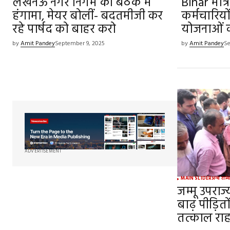
लखनऊ नगर निगम की बैठक में
Bihar मंत्र
हंगामा, मेयर बोलीं- बदतमीजी कर
कर्मचारियो
रहे पार्षद को बाहर करो
योजनाओं क
by
Amit Pandey
September 9, 2025
by
Amit Pandey
Se
ADVERTISEMENT
MAIN SLIDER
अन्य राज्
जम्मू उपराज
बाढ़ पीड़ितो
तत्काल रा