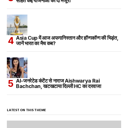
सहित कई योजनाओं को दी मंजूरी
Asia Cup में आज अफगानिस्तान और हॉन्गकॉन्ग की भिड़ंत,
जानें भारत का मैच कब?
AI-जनरेटेड कंटेंट से नाराज Aishwarya Rai
Bachchan, खटखटाया दिल्ली HC का दरवाजा
LATEST ON THIS THEME