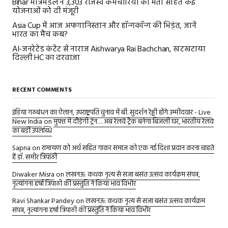
Bihar मंत्रिमंडल ने 3,303 राजस्व कर्मचारियों की भर्ती सहित कई
योजनाओं को दी मंजूरी
Asia Cup में आज अफगानिस्तान और हॉन्गकॉन्ग की भिड़ंत, जानें
भारत का मैच कब?
AI-जनरेटेड कंटेंट से नाराज Aishwarya Rai Bachchan, खटखटाया
दिल्ली HC का दरवाजा
RECENT COMMENTS
इंडिया गठबंधन का ऐलान, उपराष्ट्रपति चुनाव में बी. सुदर्शन रेड्डी होंगे उम्मीदवार - Live
New India
on
मुफ्त में दौड़ेगी ट्रेन… अब रेलवे ट्रैक बनेगा बिजली घर, भारतीय रेलवे
का बड़ी उपलब्धि
Sapna
on
रामायण को अर्थ सहित गाकर समाज को एक नई दिशा प्रदान करना चाहते
हैं डॉ. समीर त्रिपाठी
Diwaker Misra
on
लखनऊ: कथक नृत्य से सजा बसंत उत्सव कार्यक्रम संपन्न,
नृत्यांगना हर्षा त्रिपाठी की प्रस्तुति ने किया भाव विभोर
Ravi Shankar Pandey
on
लखनऊ: कथक नृत्य से सजा बसंत उत्सव कार्यक्रम
संपन्न, नृत्यांगना हर्षा त्रिपाठी की प्रस्तुति ने किया भाव विभोर