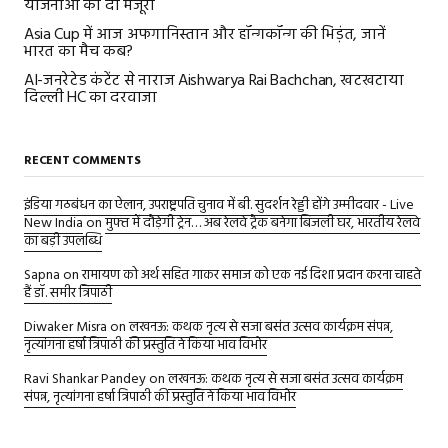
योजनाओं को दी मंजूरी
Asia Cup में आज अफगानिस्तान और हॉन्गकॉन्ग की भिड़ंत, जानें
भारत का मैच कब?
AI-जनरेटेड कंटेंट से नाराज Aishwarya Rai Bachchan, खटखटाया
दिल्ली HC का दरवाजा
RECENT COMMENTS
इंडिया गठबंधन का ऐलान, उपराष्ट्रपति चुनाव में बी. सुदर्शन रेड्डी होंगे उम्मीदवार - Live
New India
on
मुफ्त में दौड़ेगी ट्रेन… अब रेलवे ट्रैक बनेगा बिजली घर, भारतीय रेलवे
का बड़ी उपलब्धि
Sapna
on
रामायण को अर्थ सहित गाकर समाज को एक नई दिशा प्रदान करना चाहते
हैं डॉ. समीर त्रिपाठी
Diwaker Misra
on
लखनऊ: कथक नृत्य से सजा बसंत उत्सव कार्यक्रम संपन्न,
नृत्यांगना हर्षा त्रिपाठी की प्रस्तुति ने किया भाव विभोर
Ravi Shankar Pandey
on
लखनऊ: कथक नृत्य से सजा बसंत उत्सव कार्यक्रम
संपन्न, नृत्यांगना हर्षा त्रिपाठी की प्रस्तुति ने किया भाव विभोर