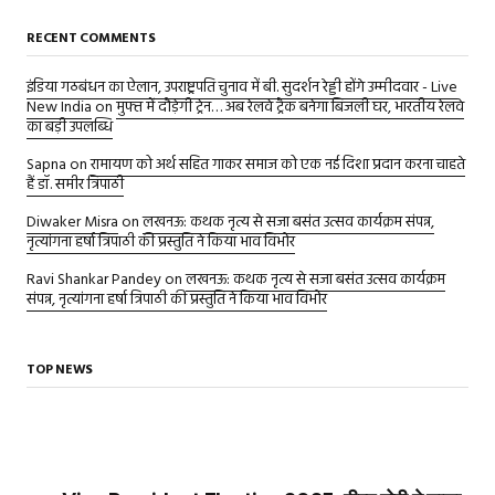
RECENT COMMENTS
इंडिया गठबंधन का ऐलान, उपराष्ट्रपति चुनाव में बी. सुदर्शन रेड्डी होंगे उम्मीदवार - Live
New India
on
मुफ्त में दौड़ेगी ट्रेन… अब रेलवे ट्रैक बनेगा बिजली घर, भारतीय रेलवे
का बड़ी उपलब्धि
Sapna
on
रामायण को अर्थ सहित गाकर समाज को एक नई दिशा प्रदान करना चाहते
हैं डॉ. समीर त्रिपाठी
Diwaker Misra
on
लखनऊ: कथक नृत्य से सजा बसंत उत्सव कार्यक्रम संपन्न,
नृत्यांगना हर्षा त्रिपाठी की प्रस्तुति ने किया भाव विभोर
Ravi Shankar Pandey
on
लखनऊ: कथक नृत्य से सजा बसंत उत्सव कार्यक्रम
संपन्न, नृत्यांगना हर्षा त्रिपाठी की प्रस्तुति ने किया भाव विभोर
TOP NEWS