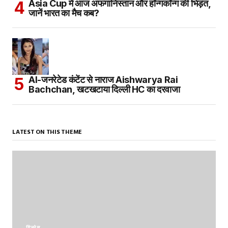
Asia Cup में आज अफगानिस्तान और हॉन्गकॉन्ग की भिड़ंत,
जानें भारत का मैच कब?
AI-जनरेटेड कंटेंट से नाराज Aishwarya Rai
Bachchan, खटखटाया दिल्ली HC का दरवाजा
LATEST ON THIS THEME
बिज़नेस