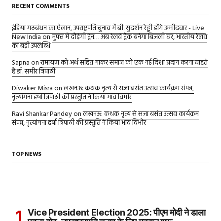
RECENT COMMENTS
इंडिया गठबंधन का ऐलान, उपराष्ट्रपति चुनाव में बी. सुदर्शन रेड्डी होंगे उम्मीदवार - Live
New India
on
मुफ्त में दौड़ेगी ट्रेन… अब रेलवे ट्रैक बनेगा बिजली घर, भारतीय रेलवे
का बड़ी उपलब्धि
Sapna
on
रामायण को अर्थ सहित गाकर समाज को एक नई दिशा प्रदान करना चाहते
हैं डॉ. समीर त्रिपाठी
Diwaker Misra
on
लखनऊ: कथक नृत्य से सजा बसंत उत्सव कार्यक्रम संपन्न,
नृत्यांगना हर्षा त्रिपाठी की प्रस्तुति ने किया भाव विभोर
Ravi Shankar Pandey
on
लखनऊ: कथक नृत्य से सजा बसंत उत्सव कार्यक्रम
संपन्न, नृत्यांगना हर्षा त्रिपाठी की प्रस्तुति ने किया भाव विभोर
TOP NEWS
Vice President Election 2025: पीएम मोदी ने डाला