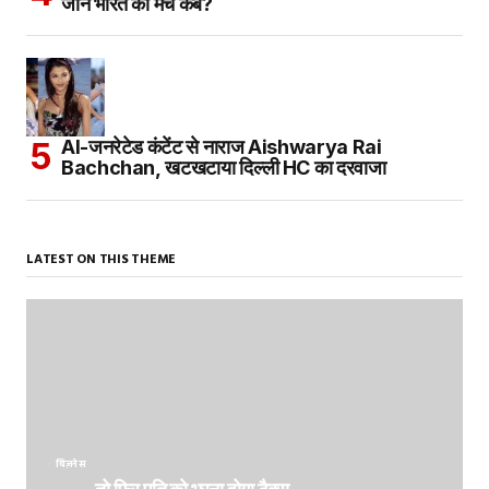
जानें भारत का मैच कब?
AI-जनरेटेड कंटेंट से नाराज Aishwarya Rai
Bachchan, खटखटाया दिल्ली HC का दरवाजा
LATEST ON THIS THEME
बिज़नेस