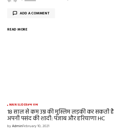
ADD A COMMENT
READ MORE
Your email address will not be published.
Required
fields are marked
*
Comment
*
Your Name
*
MAIN SLIDER
अन्य राज्य
18 साल से कम उम्र की मुस्लिम लड़की कर सकती है
अपनी पसंद की शादी: पंजाब और हरियाणा HC
Your E-mail
*
by
Admin
February 10, 2021
Save my name, email, and website in this