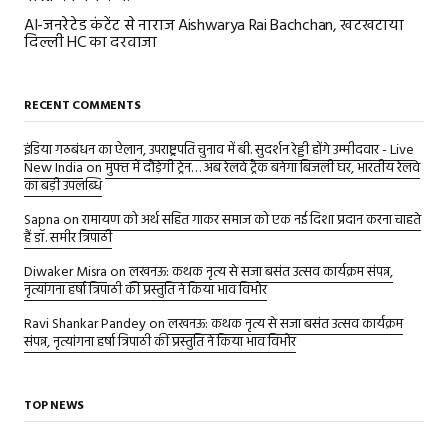
AI-जनरेटेड कंटेंट से नाराज Aishwarya Rai Bachchan, खटखटाया
दिल्ली HC का दरवाजा
RECENT COMMENTS
इंडिया गठबंधन का ऐलान, उपराष्ट्रपति चुनाव में बी. सुदर्शन रेड्डी होंगे उम्मीदवार - Live
New India
on
मुफ्त में दौड़ेगी ट्रेन… अब रेलवे ट्रैक बनेगा बिजली घर, भारतीय रेलवे
का बड़ी उपलब्धि
Sapna
on
रामायण को अर्थ सहित गाकर समाज को एक नई दिशा प्रदान करना चाहते
हैं डॉ. समीर त्रिपाठी
Diwaker Misra
on
लखनऊ: कथक नृत्य से सजा बसंत उत्सव कार्यक्रम संपन्न,
नृत्यांगना हर्षा त्रिपाठी की प्रस्तुति ने किया भाव विभोर
Ravi Shankar Pandey
on
लखनऊ: कथक नृत्य से सजा बसंत उत्सव कार्यक्रम
संपन्न, नृत्यांगना हर्षा त्रिपाठी की प्रस्तुति ने किया भाव विभोर
TOP NEWS