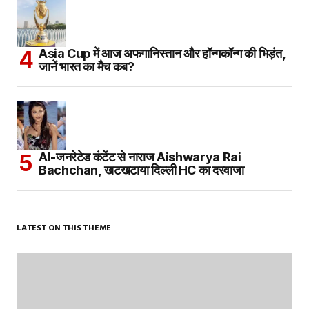
Asia Cup में आज अफगानिस्तान और हॉन्गकॉन्ग की भिड़ंत,
जानें भारत का मैच कब?
AI-जनरेटेड कंटेंट से नाराज Aishwarya Rai
Bachchan, खटखटाया दिल्ली HC का दरवाजा
LATEST ON THIS THEME