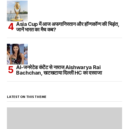
Asia Cup में आज अफगानिस्तान और हॉन्गकॉन्ग की भिड़ंत,
जानें भारत का मैच कब?
AI-जनरेटेड कंटेंट से नाराज Aishwarya Rai
Bachchan, खटखटाया दिल्ली HC का दरवाजा
LATEST ON THIS THEME