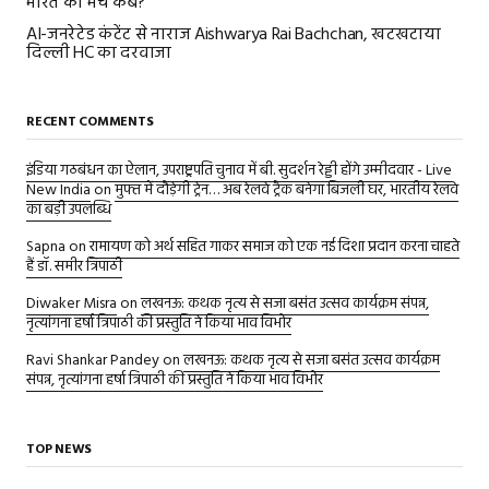
भारत का मैच कब?
AI-जनरेटेड कंटेंट से नाराज Aishwarya Rai Bachchan, खटखटाया
दिल्ली HC का दरवाजा
RECENT COMMENTS
इंडिया गठबंधन का ऐलान, उपराष्ट्रपति चुनाव में बी. सुदर्शन रेड्डी होंगे उम्मीदवार - Live
New India
on
मुफ्त में दौड़ेगी ट्रेन… अब रेलवे ट्रैक बनेगा बिजली घर, भारतीय रेलवे
का बड़ी उपलब्धि
Sapna
on
रामायण को अर्थ सहित गाकर समाज को एक नई दिशा प्रदान करना चाहते
हैं डॉ. समीर त्रिपाठी
Diwaker Misra
on
लखनऊ: कथक नृत्य से सजा बसंत उत्सव कार्यक्रम संपन्न,
नृत्यांगना हर्षा त्रिपाठी की प्रस्तुति ने किया भाव विभोर
Ravi Shankar Pandey
on
लखनऊ: कथक नृत्य से सजा बसंत उत्सव कार्यक्रम
संपन्न, नृत्यांगना हर्षा त्रिपाठी की प्रस्तुति ने किया भाव विभोर
TOP NEWS