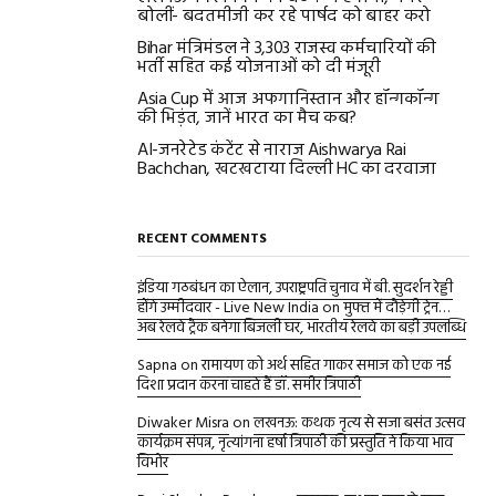
बोलीं- बदतमीजी कर रहे पार्षद को बाहर करो
Bihar मंत्रिमंडल ने 3,303 राजस्व कर्मचारियों की
भर्ती सहित कई योजनाओं को दी मंजूरी
Asia Cup में आज अफगानिस्तान और हॉन्गकॉन्ग
की भिड़ंत, जानें भारत का मैच कब?
AI-जनरेटेड कंटेंट से नाराज Aishwarya Rai
Bachchan, खटखटाया दिल्ली HC का दरवाजा
RECENT COMMENTS
इंडिया गठबंधन का ऐलान, उपराष्ट्रपति चुनाव में बी. सुदर्शन रेड्डी
होंगे उम्मीदवार - Live New India
on
मुफ्त में दौड़ेगी ट्रेन…
अब रेलवे ट्रैक बनेगा बिजली घर, भारतीय रेलवे का बड़ी उपलब्धि
Sapna
on
रामायण को अर्थ सहित गाकर समाज को एक नई
दिशा प्रदान करना चाहते हैं डॉ. समीर त्रिपाठी
Diwaker Misra
on
लखनऊ: कथक नृत्य से सजा बसंत उत्सव
कार्यक्रम संपन्न, नृत्यांगना हर्षा त्रिपाठी की प्रस्तुति ने किया भाव
विभोर