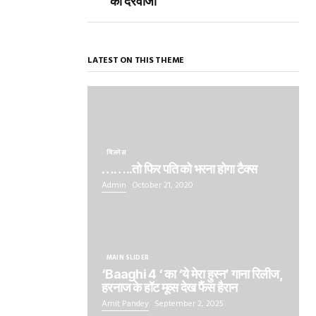
का दरवाजा
LATEST ON THIS THEME
बिज़नेस
……..तो फिर पति को भरना होगा टैक्स
Admin
October 21, 2020
MAIN SLIDER
‘Baaghi 4 ‘ का ‘ये मेरा हुस्न’ गाना रिलीज,
हरनाज के हॉट मूव्स देख फैंस हैरान
Amit Pandey
September 2, 2025