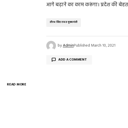
आगे बढ़ाने का काम करूंगा। प्रदेश की बेह
तीरथ सिंह रावत मुख्‍यमंत्री
by
Admin
Published
March 10, 2021
ADD A COMMENT
READ MORE
Your email address will not be publish
Comment
*