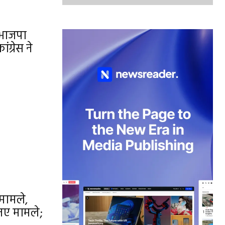
, भाजपा
ंग्रेस ने
 मामले,
 नए मामले;