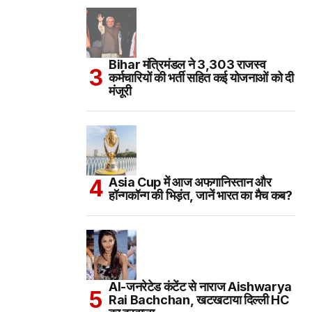
Bihar मंत्रिमंडल ने 3,303 राजस्व
कर्मचारियों की भर्ती सहित कई योजनाओं को दी
मंजूरी
Asia Cup में आज अफगानिस्तान और
हॉन्गकॉन्ग की भिड़ंत, जानें भारत का मैच कब?
AI-जनरेटेड कंटेंट से नाराज Aishwarya
Rai Bachchan, खटखटाया दिल्ली HC