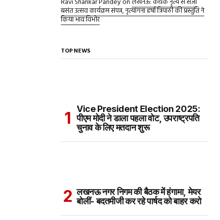
Ravi Shankar Pandey
on
लखनऊ: कथक नृत्य से सजा
बसंत उत्सव कार्यक्रम संपन्न, नृत्यांगना हर्षा त्रिपाठी की प्रस्तुति ने
किया भाव विभोर
TOP NEWS
Vice President Election 2025:
पीएम मोदी ने डाला पहला वोट, उपराष्ट्रपति
चुनाव के लिए मतदान शुरू
लखनऊ नगर निगम की बैठक में हंगामा, मेयर
बोलीं- बदतमीजी कर रहे पार्षद को बाहर करो