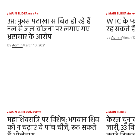
Your Name
*
MAIN SLIDER
उत्तर प्रदेश
MAIN SLIDER
खेल ज
उप्र: फुस्स पटाखा साबित हो रहे हैं
WTC के फा
नल से जल योजना पर लगाए गए
Save my name, email, and websit
रह सकते है
this browser for the next time I
भ्रष्टाचार के आरोप
comment.
by
Admin
March 10
by
Admin
March 10, 2021
SUBMIT COMMENT
MAIN SLIDER
धर्म/अध्यात्म
MAIN SLIDER
महाशिवरात्रि पर विशेष: भगवान शिव
केरल चुना
को न चढ़ाएं ये पांच चीजें, रूठ सकते
जारी, 33 वि