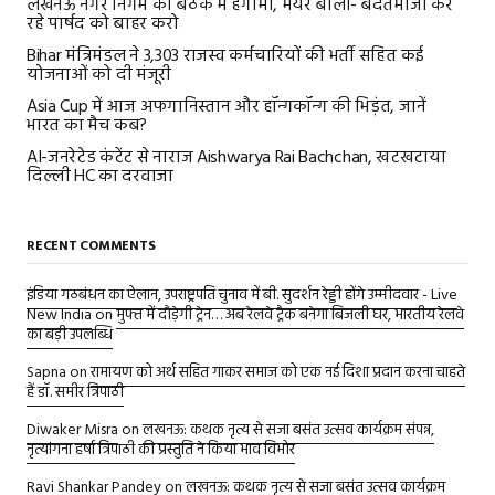
लखनऊ नगर निगम की बैठक में हंगामा, मेयर बोलीं- बदतमीजी कर
रहे पार्षद को बाहर करो
Bihar मंत्रिमंडल ने 3,303 राजस्व कर्मचारियों की भर्ती सहित कई
योजनाओं को दी मंजूरी
Asia Cup में आज अफगानिस्तान और हॉन्गकॉन्ग की भिड़ंत, जानें
भारत का मैच कब?
AI-जनरेटेड कंटेंट से नाराज Aishwarya Rai Bachchan, खटखटाया
दिल्ली HC का दरवाजा
RECENT COMMENTS
इंडिया गठबंधन का ऐलान, उपराष्ट्रपति चुनाव में बी. सुदर्शन रेड्डी होंगे उम्मीदवार - Live
New India
on
मुफ्त में दौड़ेगी ट्रेन… अब रेलवे ट्रैक बनेगा बिजली घर, भारतीय रेलवे
का बड़ी उपलब्धि
Sapna
on
रामायण को अर्थ सहित गाकर समाज को एक नई दिशा प्रदान करना चाहते
हैं डॉ. समीर त्रिपाठी
Diwaker Misra
on
लखनऊ: कथक नृत्य से सजा बसंत उत्सव कार्यक्रम संपन्न,
नृत्यांगना हर्षा त्रिपाठी की प्रस्तुति ने किया भाव विभोर
Ravi Shankar Pandey
on
लखनऊ: कथक नृत्य से सजा बसंत उत्सव कार्यक्रम