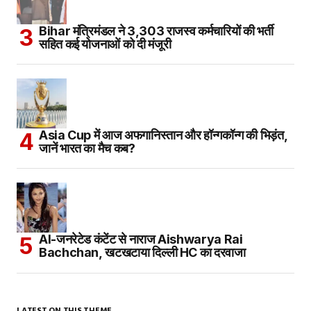
Bihar मंत्रिमंडल ने 3,303 राजस्व कर्मचारियों की भर्ती
सहित कई योजनाओं को दी मंजूरी
Asia Cup में आज अफगानिस्तान और हॉन्गकॉन्ग की भिड़ंत,
जानें भारत का मैच कब?
AI-जनरेटेड कंटेंट से नाराज Aishwarya Rai
Bachchan, खटखटाया दिल्ली HC का दरवाजा