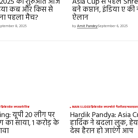
 2025 की शुरुआत आज
Asia Cup से पहले Shre
ंडिया कब और किस से
बने कप्तान, इंडिया ए की
ना पहला मैच?
ऐलान
ptember 8, 2025
by
Amit Pandey
September 6, 2025
श
क्रिकेट
खेल जगत
प्रादेशिक
MAIN SLIDER
क्रिकेट
खेल जगत
फोटो गैलरी
लाइफस्टाइल
ing: यूपी 20 लीग पर
Hardik Pandya: Asia C
ग का साया, 1 करोड़ के
हार्दिक ने बदला लुक, हे
ावा
देख हैरान हो जाएंगे आप