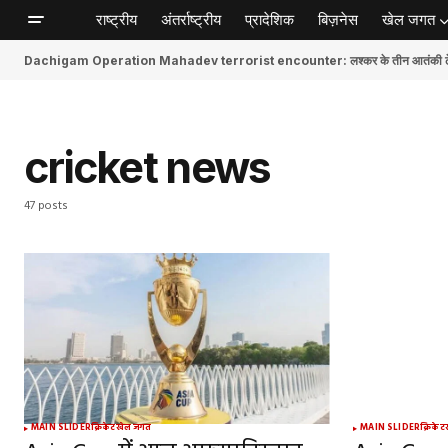
राष्ट्रीय
अंतर्राष्ट्रीय
प्रादेशिक
बिज़नेस
खेल जगत
Dachigam Operation Mahadev terrorist encounter: लश्कर के तीन आतंकी ढेर, स
cricket news
47 posts
MAIN SLIDER
क्रिकेट
खेल जगत
MAIN SLIDER
क्रिकेट