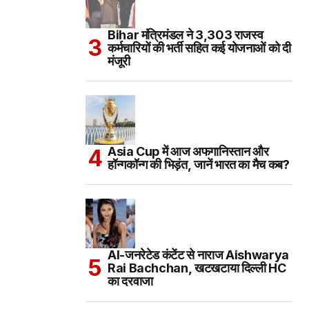
Bihar मंत्रिमंडल ने 3,303 राजस्व
कर्मचारियों की भर्ती सहित कई योजनाओं को दी
मंजूरी
Asia Cup में आज अफगानिस्तान और
हॉन्गकॉन्ग की भिड़ंत, जानें भारत का मैच कब?
AI-जनरेटेड कंटेंट से नाराज Aishwarya
Rai Bachchan, खटखटाया दिल्ली HC
का दरवाजा