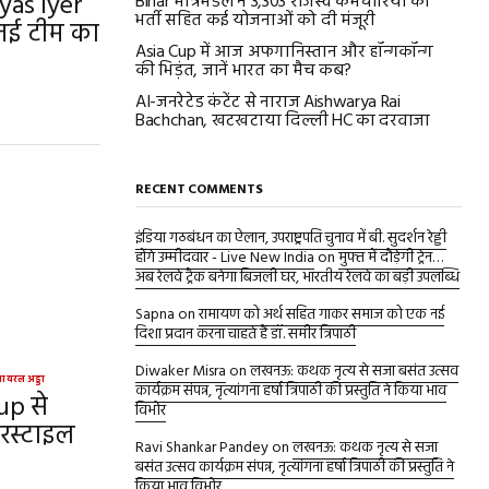
yas Iyer
Bihar मंत्रिमंडल ने 3,303 राजस्व कर्मचारियों की
भर्ती सहित कई योजनाओं को दी मंजूरी
 नई टीम का
Asia Cup में आज अफगानिस्तान और हॉन्गकॉन्ग
की भिड़ंत, जानें भारत का मैच कब?
AI-जनरेटेड कंटेंट से नाराज Aishwarya Rai
Bachchan, खटखटाया दिल्ली HC का दरवाजा
RECENT COMMENTS
इंडिया गठबंधन का ऐलान, उपराष्ट्रपति चुनाव में बी. सुदर्शन रेड्डी
होंगे उम्मीदवार - Live New India
on
मुफ्त में दौड़ेगी ट्रेन…
अब रेलवे ट्रैक बनेगा बिजली घर, भारतीय रेलवे का बड़ी उपलब्धि
Sapna
on
रामायण को अर्थ सहित गाकर समाज को एक नई
दिशा प्रदान करना चाहते हैं डॉ. समीर त्रिपाठी
Diwaker Misra
on
लखनऊ: कथक नृत्य से सजा बसंत उत्सव
वायरल अड्डा
कार्यक्रम संपन्न, नृत्यांगना हर्षा त्रिपाठी की प्रस्तुति ने किया भाव
up से
विभोर
यरस्टाइल
Ravi Shankar Pandey
on
लखनऊ: कथक नृत्य से सजा
बसंत उत्सव कार्यक्रम संपन्न, नृत्यांगना हर्षा त्रिपाठी की प्रस्तुति ने
किया भाव विभोर