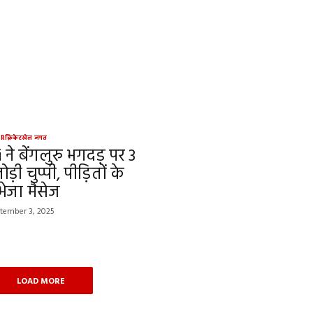
ER
क्रिकेट
खेल जगत
 ने बेंगलुरु भगदड़ पर 3
ड़ी चुप्पी, पीड़ितों के
भेजा मैसेज
tember 3, 2025
LOAD MORE