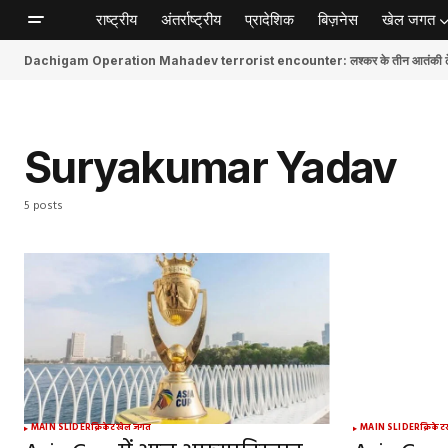
राष्ट्रीय
अंतर्राष्ट्रीय
प्रादेशिक
बिज़नेस
खेल जगत
Dachigam Operation Mahadev terrorist encounter: लश्कर के तीन आतंकी ढेर, स
Suryakumar Yadav
5 posts
MAIN SLIDER
क्रिकेट
खेल जगत
MAIN SLIDER
क्रिकेट