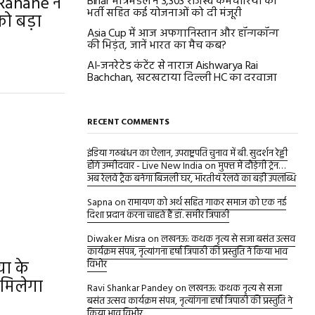
Rahane ने
Bihar मंत्रिमंडल ने 3,303 राजस्व कर्मचारियों की
भर्ती सहित कई योजनाओं को दी मंजूरी
को बड़ा
Asia Cup में आज अफगानिस्तान और हॉन्गकॉन्ग
की भिड़ंत, जानें भारत का मैच कब?
AI-जनरेटेड कंटेंट से नाराज Aishwarya Rai
Bachchan, खटखटाया दिल्ली HC का दरवाजा
RECENT COMMENTS
इंडिया गठबंधन का ऐलान, उपराष्ट्रपति चुनाव में बी. सुदर्शन रेड्डी
होंगे उम्मीदवार - Live New India
on
मुफ्त में दौड़ेगी ट्रेन…
अब रेलवे ट्रैक बनेगा बिजली घर, भारतीय रेलवे का बड़ी उपलब्धि
Sapna
on
रामायण को अर्थ सहित गाकर समाज को एक नई
दिशा प्रदान करना चाहते हैं डॉ. समीर त्रिपाठी
Diwaker Misra
on
लखनऊ: कथक नृत्य से सजा बसंत उत्सव
कार्यक्रम संपन्न, नृत्यांगना हर्षा त्रिपाठी की प्रस्तुति ने किया भाव
या के
विभोर
 मिलेगा
Ravi Shankar Pandey
on
लखनऊ: कथक नृत्य से सजा
बसंत उत्सव कार्यक्रम संपन्न, नृत्यांगना हर्षा त्रिपाठी की प्रस्तुति ने
किया भाव विभोर