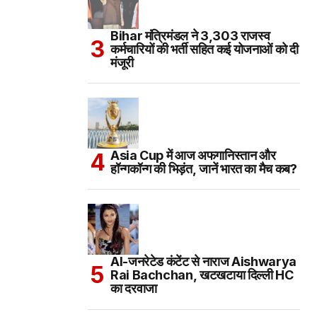
Bihar मंत्रिमंडल ने 3,303 राजस्व
कर्मचारियों की भर्ती सहित कई योजनाओं को दी
मंजूरी
Asia Cup में आज अफगानिस्तान और
हॉन्गकॉन्ग की भिड़ंत, जानें भारत का मैच कब?
AI-जनरेटेड कंटेंट से नाराज Aishwarya
Rai Bachchan, खटखटाया दिल्ली HC
का दरवाजा