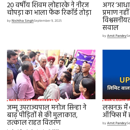
20 वर्षीय शिवम लोहारके ने नीरज
अगर ‘आधार
चोपड़ा का भाला फेंक रिकॉर्ड तोड़ा
प्रमाण नहीं
विश्वसनीय
by
Nishtha Singh
September 9, 2025
सवाल
by
Amit Pandey
Se
MAIN SLIDER
अन्य राज्य
प्रादेशिक
ब्रेकिंग न्यूज़
MAIN SLIDER
उत्तर प्
जम्मू उपराज्यपाल मनोज सिन्हा ने
लखनऊ में G
बाढ़ पीड़ितों से की मुलाकात,
ऑफिस में 
तत्काल राहत वितरण
by
Amit Pandey
Se