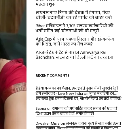
मतदान शुरू
लखनऊ नगर निगम की बैठक में हंगामा, मेयर
बोलीं- बदतमीजी कर रहे पार्षद को बाहर करो
Bihar मंत्रिमंडल ने 3,303 राजस्व कर्मचारियों की
भर्ती सहित कई योजनाओं को दी मंजूरी
Asia Cup में आज अफगानिस्तान और हॉन्गकॉन्ग
की भिड़ंत, जानें भारत का मैच कब?
AI-जनरेटेड कंटेंट से नाराज Aishwarya Rai
Bachchan, खटखटाया दिल्ली HC का दरवाजा
RECENT COMMENTS
इंडिया गठबंधन का ऐलान, उपराष्ट्रपति चुनाव में बी. सुदर्शन रेड्डी
होंगे उम्मीदवार - Live New India
on
मुफ्त में दौड़ेगी ट्रेन…
अब रेलवे ट्रैक बनेगा बिजली घर, भारतीय रेलवे का बड़ी उपलब्धि
Sapna
on
रामायण को अर्थ सहित गाकर समाज को एक नई
दिशा प्रदान करना चाहते हैं डॉ. समीर त्रिपाठी
Diwaker Misra
on
लखनऊ: कथक नृत्य से सजा बसंत उत्सव
कार्यक्रम संपन्न, नृत्यांगना हर्षा त्रिपाठी की प्रस्तुति ने किया भाव