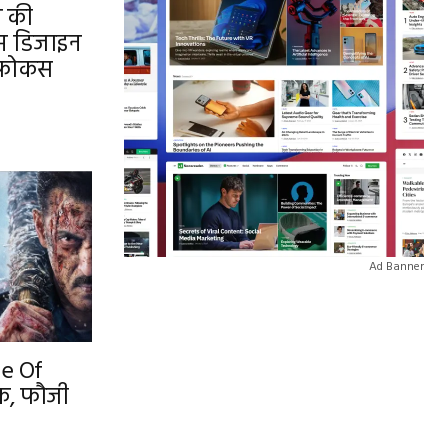
ज की
िम डिजाइन
र फोकस
Ad Banner
le Of
क, फौजी