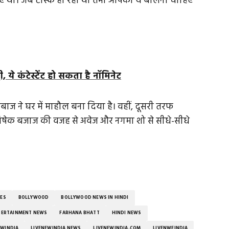
िए था। जब टास्क हो रहा था तभी आपको ये बोलना चाहिए
, ये कंटेस्टेंट हो सकता है नॉमिनेट
हबाज ने घर में माहौल बना दिया है। वहीं, दूसरी तरफ
अभिषेक बजाज की वजह से अवेज और नगमा शो से सीधे-सीधे
TES
BOLLYWOOD
BOLLYWOOD NEWS IN HINDI
TERTAINMENT NEWS
FARHANA BHATT
HINDI NEWS
EWINDIA
LIVENEWINDIA NEWS
LIVENEWINDIA.COM
LIVENWEINDIA