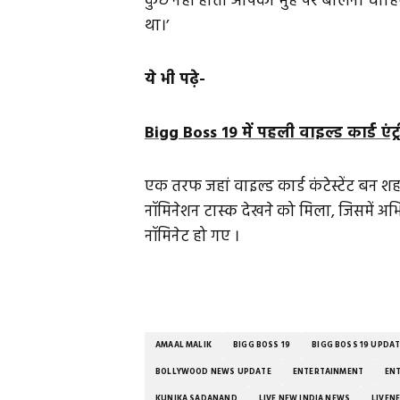
कुछ नहीं होता आपको मुंह पर बोलना चाह
था।’
ये भी पढ़े-
Bigg Boss 19 में पहली वाइल्ड कार्ड एंट्री
एक तरफ जहां वाइल्ड कार्ड कंटेस्टेंट बन श
नॉमिनेशन टास्क देखने को मिला, जिसमें 
नॉमिनेट हो गए ।
AMAAL MALIK
BIGG BOSS 19
BIGG BOSS 19 UPDA
BOLLYWOOD NEWS UPDATE
ENTERTAINMENT
EN
KUNIKA SADANAND
LIVE NEW INDIA NEWS
LIVEN