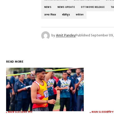
NEWS
NEWS UPDATE
OTT MOVIE RELEASE
TA
तान्या मित्तल
बॉलीवुड
मनोरंजन
by
Amit Pandey
Published
September 09,
READ MORE
MAIN SLIDER
खेल जगत
MAIN SLIDER
ब्रेकिंग 