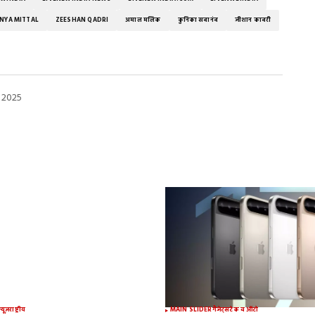
NYA MITTAL
ZEESHAN QADRI
अमाल मलिक
कुनिका सदानंद
जीशान कादरी
 2025
न्यूज़
राष्ट्रीय
MAIN SLIDER
गैजेट्स
टेक व ऑटो