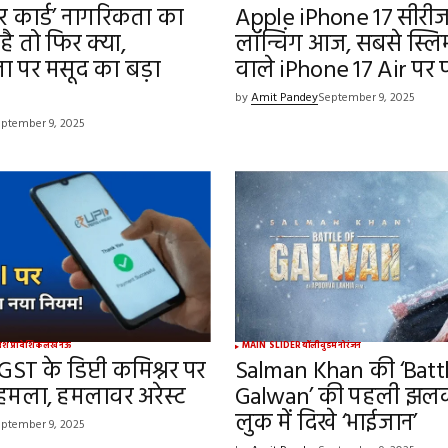
 कार्ड’ नागरिकता का
Apple iPhone 17 सीरी
 है तो फिर क्या,
लॉन्चिंग आज, सबसे स्ल
ता पर मसूद का बड़ा
वाले iPhone 17 Air प
by
Amit Pandey
September 9, 2025
ptember 9, 2025
रदेश
प्रादेशिक
लखनऊ
MAIN SLIDER
बॉलीवुड
मनोरंजन
ST के डिप्टी कमिश्नर पर
Salman Khan की ‘Batt
हमला, हमलावर अरेस्ट
Galwan’ की पहली झल
लुक में दिखे ‘भाईजान’
ptember 9, 2025