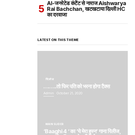
AI-जनरेटेड कंटेंट से नाराज Aishwarya
Rai Bachchan, खटखटाया दिल्ली HC
का दरवाजा
LATEST ON THIS THEME
बिज़नेस
……..तो फिर पति को भरना होगा टैक्स
Admin
October 21, 2020
MAIN SLIDER
‘Baaghi 4 ‘ का ‘ये मेरा हुस्न’ गाना रिलीज,