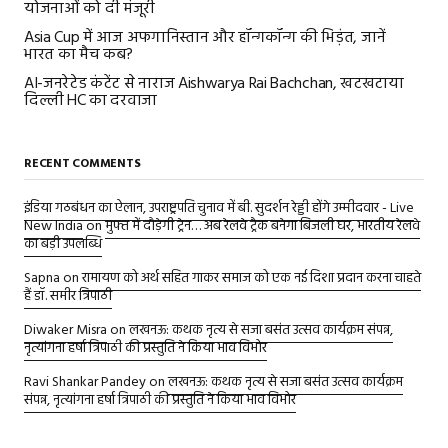
योजनाओं को दी मंजूरी
Asia Cup में आज अफगानिस्तान और हॉन्गकॉन्ग की भिड़ंत, जानें
भारत का मैच कब?
AI-जनरेटेड कंटेंट से नाराज Aishwarya Rai Bachchan, खटखटाया
दिल्ली HC का दरवाजा
RECENT COMMENTS
इंडिया गठबंधन का ऐलान, उपराष्ट्रपति चुनाव में बी. सुदर्शन रेड्डी होंगे उम्मीदवार - Live
New India
on
मुफ्त में दौड़ेगी ट्रेन… अब रेलवे ट्रैक बनेगा बिजली घर, भारतीय रेलवे
का बड़ी उपलब्धि
Sapna
on
रामायण को अर्थ सहित गाकर समाज को एक नई दिशा प्रदान करना चाहते
हैं डॉ. समीर त्रिपाठी
Diwaker Misra
on
लखनऊ: कथक नृत्य से सजा बसंत उत्सव कार्यक्रम संपन्न,
नृत्यांगना हर्षा त्रिपाठी की प्रस्तुति ने किया भाव विभोर
Ravi Shankar Pandey
on
लखनऊ: कथक नृत्य से सजा बसंत उत्सव कार्यक्रम
संपन्न, नृत्यांगना हर्षा त्रिपाठी की प्रस्तुति ने किया भाव विभोर