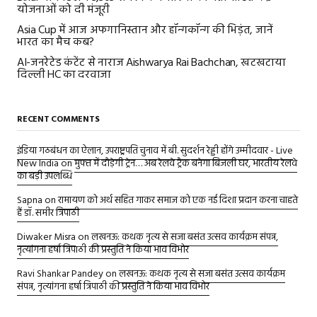
योजनाओं को दी मंजूरी
Asia Cup में आज अफगानिस्तान और हॉन्गकॉन्ग की भिड़ंत, जानें
भारत का मैच कब?
AI-जनरेटेड कंटेंट से नाराज Aishwarya Rai Bachchan, खटखटाया
दिल्ली HC का दरवाजा
RECENT COMMENTS
इंडिया गठबंधन का ऐलान, उपराष्ट्रपति चुनाव में बी. सुदर्शन रेड्डी होंगे उम्मीदवार - Live
New India
on
मुफ्त में दौड़ेगी ट्रेन… अब रेलवे ट्रैक बनेगा बिजली घर, भारतीय रेलवे
का बड़ी उपलब्धि
Sapna
on
रामायण को अर्थ सहित गाकर समाज को एक नई दिशा प्रदान करना चाहते
हैं डॉ. समीर त्रिपाठी
Diwaker Misra
on
लखनऊ: कथक नृत्य से सजा बसंत उत्सव कार्यक्रम संपन्न,
नृत्यांगना हर्षा त्रिपाठी की प्रस्तुति ने किया भाव विभोर
Ravi Shankar Pandey
on
लखनऊ: कथक नृत्य से सजा बसंत उत्सव कार्यक्रम
संपन्न, नृत्यांगना हर्षा त्रिपाठी की प्रस्तुति ने किया भाव विभोर