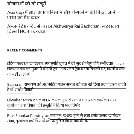
योजनाओं को दी मंजूरी
Asia Cup में आज अफगानिस्तान और हॉन्गकॉन्ग की भिड़ंत, जानें
भारत का मैच कब?
AI-जनरेटेड कंटेंट से नाराज Aishwarya Rai Bachchan, खटखटाया
दिल्ली HC का दरवाजा
RECENT COMMENTS
इंडिया गठबंधन का ऐलान, उपराष्ट्रपति चुनाव में बी. सुदर्शन रेड्डी होंगे उम्मीदवार - Live
New India
on
मुफ्त में दौड़ेगी ट्रेन… अब रेलवे ट्रैक बनेगा बिजली घर, भारतीय रेलवे
का बड़ी उपलब्धि
Sapna
on
रामायण को अर्थ सहित गाकर समाज को एक नई दिशा प्रदान करना चाहते
हैं डॉ. समीर त्रिपाठी
Diwaker Misra
on
लखनऊ: कथक नृत्य से सजा बसंत उत्सव कार्यक्रम संपन्न,
नृत्यांगना हर्षा त्रिपाठी की प्रस्तुति ने किया भाव विभोर
Ravi Shankar Pandey
on
लखनऊ: कथक नृत्य से सजा बसंत उत्सव कार्यक्रम
संपन्न, नृत्यांगना हर्षा त्रिपाठी की प्रस्तुति ने किया भाव विभोर