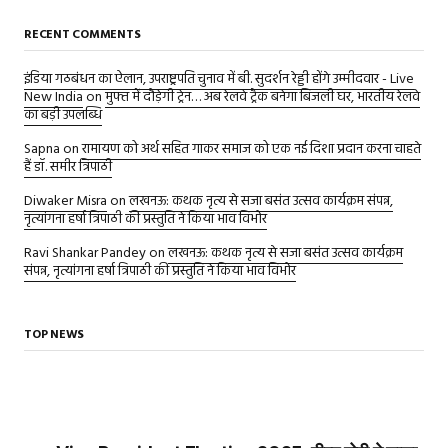
RECENT COMMENTS
इंडिया गठबंधन का ऐलान, उपराष्ट्रपति चुनाव में बी. सुदर्शन रेड्डी होंगे उम्मीदवार - Live
New India
on
मुफ्त में दौड़ेगी ट्रेन… अब रेलवे ट्रैक बनेगा बिजली घर, भारतीय रेलवे
का बड़ी उपलब्धि
Sapna
on
रामायण को अर्थ सहित गाकर समाज को एक नई दिशा प्रदान करना चाहते
हैं डॉ. समीर त्रिपाठी
Diwaker Misra
on
लखनऊ: कथक नृत्य से सजा बसंत उत्सव कार्यक्रम संपन्न,
नृत्यांगना हर्षा त्रिपाठी की प्रस्तुति ने किया भाव विभोर
Ravi Shankar Pandey
on
लखनऊ: कथक नृत्य से सजा बसंत उत्सव कार्यक्रम
संपन्न, नृत्यांगना हर्षा त्रिपाठी की प्रस्तुति ने किया भाव विभोर
TOP NEWS