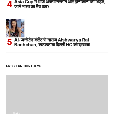
Asia Cup में आज अफगानिस्तान और हॉन्गकॉन्ग की भिड़ंत,
जानें भारत का मैच कब?
AI-जनरेटेड कंटेंट से नाराज Aishwarya Rai
Bachchan, खटखटाया दिल्ली HC का दरवाजा
LATEST ON THIS THEME
बिज़नेस