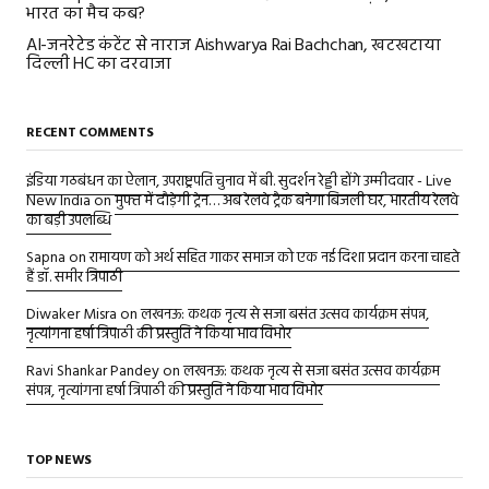
भारत का मैच कब?
AI-जनरेटेड कंटेंट से नाराज Aishwarya Rai Bachchan, खटखटाया
दिल्ली HC का दरवाजा
RECENT COMMENTS
इंडिया गठबंधन का ऐलान, उपराष्ट्रपति चुनाव में बी. सुदर्शन रेड्डी होंगे उम्मीदवार - Live
New India
on
मुफ्त में दौड़ेगी ट्रेन… अब रेलवे ट्रैक बनेगा बिजली घर, भारतीय रेलवे
का बड़ी उपलब्धि
Sapna
on
रामायण को अर्थ सहित गाकर समाज को एक नई दिशा प्रदान करना चाहते
हैं डॉ. समीर त्रिपाठी
Diwaker Misra
on
लखनऊ: कथक नृत्य से सजा बसंत उत्सव कार्यक्रम संपन्न,
नृत्यांगना हर्षा त्रिपाठी की प्रस्तुति ने किया भाव विभोर
Ravi Shankar Pandey
on
लखनऊ: कथक नृत्य से सजा बसंत उत्सव कार्यक्रम
संपन्न, नृत्यांगना हर्षा त्रिपाठी की प्रस्तुति ने किया भाव विभोर
TOP NEWS