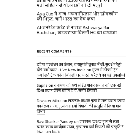
Bihar मंत्रिमंडल ने 3,303 राजस्व कर्मचारियों की
भर्ती सहित कई योजनाओं को दी मंजूरी
Asia Cup में आज अफगानिस्तान और हॉन्गकॉन्ग
की भिड़ंत, जानें भारत का मैच कब?
AI-जनरेटेड कंटेंट से नाराज Aishwarya Rai
Bachchan, खटखटाया दिल्ली HC का दरवाजा
RECENT COMMENTS
इंडिया गठबंधन का ऐलान, उपराष्ट्रपति चुनाव में बी. सुदर्शन रेड्डी
होंगे उम्मीदवार - Live New India
on
मुफ्त में दौड़ेगी ट्रेन…
अब रेलवे ट्रैक बनेगा बिजली घर, भारतीय रेलवे का बड़ी उपलब्धि
Sapna
on
रामायण को अर्थ सहित गाकर समाज को एक नई
दिशा प्रदान करना चाहते हैं डॉ. समीर त्रिपाठी
Diwaker Misra
on
लखनऊ: कथक नृत्य से सजा बसंत उत्सव
कार्यक्रम संपन्न, नृत्यांगना हर्षा त्रिपाठी की प्रस्तुति ने किया भाव
विभोर
Ravi Shankar Pandey
on
लखनऊ: कथक नृत्य से सजा
बसंत उत्सव कार्यक्रम संपन्न, नृत्यांगना हर्षा त्रिपाठी की प्रस्तुति ने
किया भाव विभोर