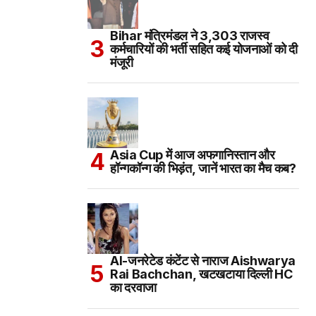
Bihar मंत्रिमंडल ने 3,303 राजस्व
कर्मचारियों की भर्ती सहित कई योजनाओं को दी
मंजूरी
Asia Cup में आज अफगानिस्तान और
हॉन्गकॉन्ग की भिड़ंत, जानें भारत का मैच कब?
AI-जनरेटेड कंटेंट से नाराज Aishwarya
Rai Bachchan, खटखटाया दिल्ली HC
का दरवाजा