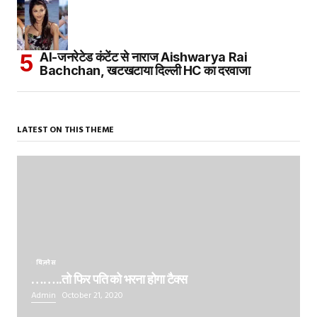
AI-जनरेटेड कंटेंट से नाराज Aishwarya Rai
Bachchan, खटखटाया दिल्ली HC का दरवाजा
LATEST ON THIS THEME
बिज़नेस
……..तो फिर पति को भरना होगा टैक्स
Admin
October 21, 2020