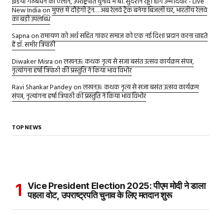
इंडिया गठबंधन का ऐलान, उपराष्ट्रपति चुनाव में बी. सुदर्शन रेड्डी होंगे उम्मीदवार - Live
New India
on
मुफ्त में दौड़ेगी ट्रेन… अब रेलवे ट्रैक बनेगा बिजली घर, भारतीय रेलवे
का बड़ी उपलब्धि
Sapna
on
रामायण को अर्थ सहित गाकर समाज को एक नई दिशा प्रदान करना चाहते
हैं डॉ. समीर त्रिपाठी
Diwaker Misra
on
लखनऊ: कथक नृत्य से सजा बसंत उत्सव कार्यक्रम संपन्न,
नृत्यांगना हर्षा त्रिपाठी की प्रस्तुति ने किया भाव विभोर
Ravi Shankar Pandey
on
लखनऊ: कथक नृत्य से सजा बसंत उत्सव कार्यक्रम
संपन्न, नृत्यांगना हर्षा त्रिपाठी की प्रस्तुति ने किया भाव विभोर
TOP NEWS
Vice President Election 2025: पीएम मोदी ने डाला
पहला वोट, उपराष्ट्रपति चुनाव के लिए मतदान शुरू