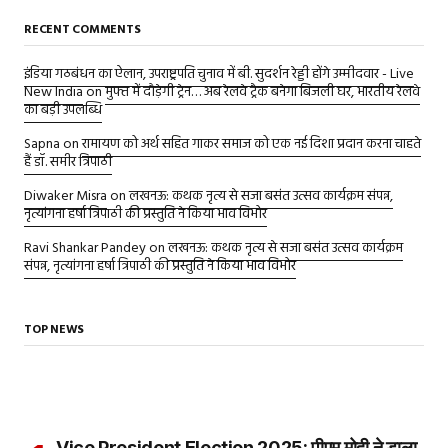
RECENT COMMENTS
इंडिया गठबंधन का ऐलान, उपराष्ट्रपति चुनाव में बी. सुदर्शन रेड्डी होंगे उम्मीदवार - Live
New India
on
मुफ्त में दौड़ेगी ट्रेन… अब रेलवे ट्रैक बनेगा बिजली घर, भारतीय रेलवे
का बड़ी उपलब्धि
Sapna
on
रामायण को अर्थ सहित गाकर समाज को एक नई दिशा प्रदान करना चाहते
हैं डॉ. समीर त्रिपाठी
Diwaker Misra
on
लखनऊ: कथक नृत्य से सजा बसंत उत्सव कार्यक्रम संपन्न,
नृत्यांगना हर्षा त्रिपाठी की प्रस्तुति ने किया भाव विभोर
Ravi Shankar Pandey
on
लखनऊ: कथक नृत्य से सजा बसंत उत्सव कार्यक्रम
संपन्न, नृत्यांगना हर्षा त्रिपाठी की प्रस्तुति ने किया भाव विभोर
TOP NEWS
Vice President Election 2025: पीएम मोदी ने डाला