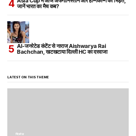
Asia Cup में आज अफगानिस्तान और हॉन्गकॉन्ग की भिड़ंत,
जानें भारत का मैच कब?
AI-जनरेटेड कंटेंट से नाराज Aishwarya Rai
Bachchan, खटखटाया दिल्ली HC का दरवाजा
LATEST ON THIS THEME
बिज़नेस