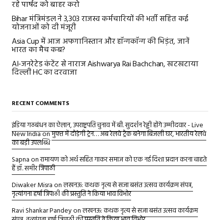
रहे पार्षद को बाहर करो
Bihar मंत्रिमंडल ने 3,303 राजस्व कर्मचारियों की भर्ती सहित कई
योजनाओं को दी मंजूरी
Asia Cup में आज अफगानिस्तान और हॉन्गकॉन्ग की भिड़ंत, जानें
भारत का मैच कब?
AI-जनरेटेड कंटेंट से नाराज Aishwarya Rai Bachchan, खटखटाया
दिल्ली HC का दरवाजा
RECENT COMMENTS
इंडिया गठबंधन का ऐलान, उपराष्ट्रपति चुनाव में बी. सुदर्शन रेड्डी होंगे उम्मीदवार - Live
New India
on
मुफ्त में दौड़ेगी ट्रेन… अब रेलवे ट्रैक बनेगा बिजली घर, भारतीय रेलवे
का बड़ी उपलब्धि
Sapna
on
रामायण को अर्थ सहित गाकर समाज को एक नई दिशा प्रदान करना चाहते
हैं डॉ. समीर त्रिपाठी
Diwaker Misra
on
लखनऊ: कथक नृत्य से सजा बसंत उत्सव कार्यक्रम संपन्न,
नृत्यांगना हर्षा त्रिपाठी की प्रस्तुति ने किया भाव विभोर
Ravi Shankar Pandey
on
लखनऊ: कथक नृत्य से सजा बसंत उत्सव कार्यक्रम
संपन्न, नृत्यांगना हर्षा त्रिपाठी की प्रस्तुति ने किया भाव विभोर