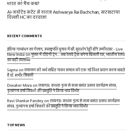
भारत का मैच कब?
AI-जनरेटेड कंटेंट से नाराज Aishwarya Rai Bachchan, खटखटाया
दिल्ली HC का दरवाजा
RECENT COMMENTS
इंडिया गठबंधन का ऐलान, उपराष्ट्रपति चुनाव में बी. सुदर्शन रेड्डी होंगे उम्मीदवार - Live
New India
on
मुफ्त में दौड़ेगी ट्रेन… अब रेलवे ट्रैक बनेगा बिजली घर, भारतीय रेलवे
का बड़ी उपलब्धि
Sapna
on
रामायण को अर्थ सहित गाकर समाज को एक नई दिशा प्रदान करना चाहते
हैं डॉ. समीर त्रिपाठी
Diwaker Misra
on
लखनऊ: कथक नृत्य से सजा बसंत उत्सव कार्यक्रम संपन्न,
नृत्यांगना हर्षा त्रिपाठी की प्रस्तुति ने किया भाव विभोर
Ravi Shankar Pandey
on
लखनऊ: कथक नृत्य से सजा बसंत उत्सव कार्यक्रम
संपन्न, नृत्यांगना हर्षा त्रिपाठी की प्रस्तुति ने किया भाव विभोर
TOP NEWS