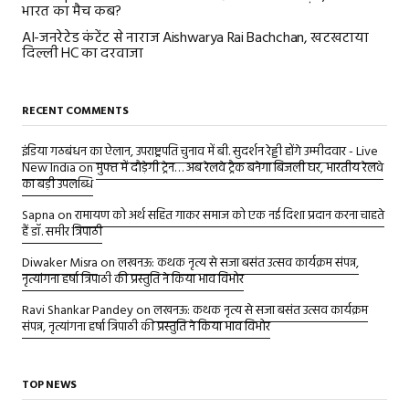
भारत का मैच कब?
AI-जनरेटेड कंटेंट से नाराज Aishwarya Rai Bachchan, खटखटाया
दिल्ली HC का दरवाजा
RECENT COMMENTS
इंडिया गठबंधन का ऐलान, उपराष्ट्रपति चुनाव में बी. सुदर्शन रेड्डी होंगे उम्मीदवार - Live
New India
on
मुफ्त में दौड़ेगी ट्रेन… अब रेलवे ट्रैक बनेगा बिजली घर, भारतीय रेलवे
का बड़ी उपलब्धि
Sapna
on
रामायण को अर्थ सहित गाकर समाज को एक नई दिशा प्रदान करना चाहते
हैं डॉ. समीर त्रिपाठी
Diwaker Misra
on
लखनऊ: कथक नृत्य से सजा बसंत उत्सव कार्यक्रम संपन्न,
नृत्यांगना हर्षा त्रिपाठी की प्रस्तुति ने किया भाव विभोर
Ravi Shankar Pandey
on
लखनऊ: कथक नृत्य से सजा बसंत उत्सव कार्यक्रम
संपन्न, नृत्यांगना हर्षा त्रिपाठी की प्रस्तुति ने किया भाव विभोर
TOP NEWS