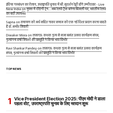
इंडिया गठबंधन का ऐलान, उपराष्ट्रपति चुनाव में बी. सुदर्शन रेड्डी होंगे उम्मीदवार - Live
New India
on
मुफ्त में दौड़ेगी ट्रेन… अब रेलवे ट्रैक बनेगा बिजली घर, भारतीय रेलवे
का बड़ी उपलब्धि
Sapna
on
रामायण को अर्थ सहित गाकर समाज को एक नई दिशा प्रदान करना चाहते
हैं डॉ. समीर त्रिपाठी
Diwaker Misra
on
लखनऊ: कथक नृत्य से सजा बसंत उत्सव कार्यक्रम संपन्न,
नृत्यांगना हर्षा त्रिपाठी की प्रस्तुति ने किया भाव विभोर
Ravi Shankar Pandey
on
लखनऊ: कथक नृत्य से सजा बसंत उत्सव कार्यक्रम
संपन्न, नृत्यांगना हर्षा त्रिपाठी की प्रस्तुति ने किया भाव विभोर
TOP NEWS
Vice President Election 2025: पीएम मोदी ने डाला
पहला वोट, उपराष्ट्रपति चुनाव के लिए मतदान शुरू