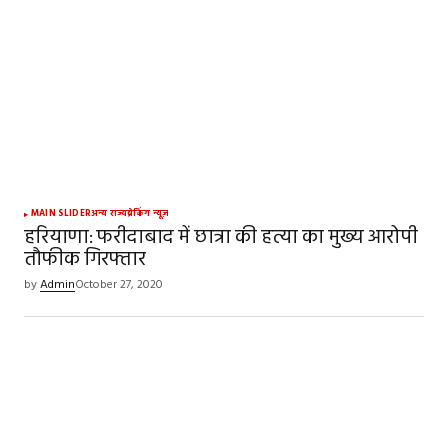
fields are marked
*
Comment
*
Your Name
*
MAIN SLIDER
अन्य राज्य
ब्रेकिंग न्यूज़
हरियाणा: फरीदाबाद में छात्रा की हत्या का मुख्य आरोपी
तौफीक गिरफ्तार
Your E-mail
*
by
Admin
October 27, 2020
Save my name, email, and website in this
browser for the next time I comment.
SUBMIT COMMENT