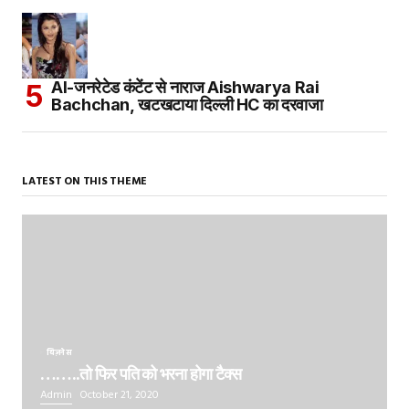
AI-जनरेटेड कंटेंट से नाराज Aishwarya Rai
Bachchan, खटखटाया दिल्ली HC का दरवाजा
LATEST ON THIS THEME
बिज़नेस
……..तो फिर पति को भरना होगा टैक्स
Admin
October 21, 2020