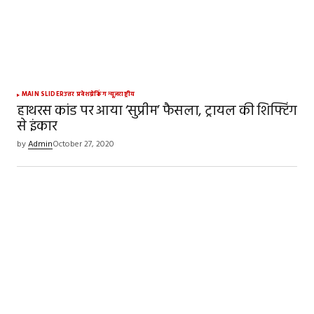
Your Name
*
MAIN SLIDER
उत्तर प्रदेश
ब्रेकिंग न्यूज़
राष्ट्रीय
हाथरस कांड पर आया ‘सुप्रीम’ फैसला, ट्रायल की शिफ्टिंग
से इंकार
Your E-mail
*
by
Admin
October 27, 2020
Save my name, email, and website in this
browser for the next time I comment.
SUBMIT COMMENT