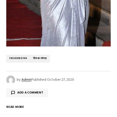
FASHION DIVA
प्रियंका चोपड़ा
by
Admin
Published
October 27, 2020
ADD A COMMENT
READ MORE
Your email address will not be published.
Required