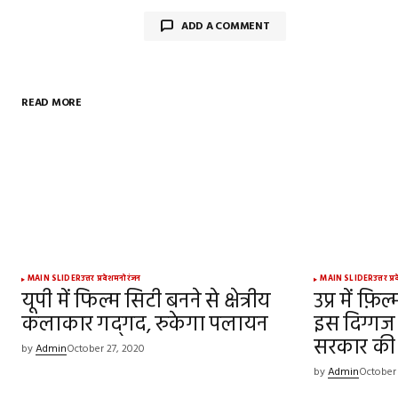
ADD A COMMENT
READ MORE
Your email address will not be publish
Comment
*
Your Name
*
MAIN SLIDER
उत्तर प्रदेश
मनोरंजन
MAIN SLIDER
उत्तर प्
यूपी में फिल्म सिटी बनने से क्षेत्रीय
उप्र में फ़ि
कलाकार गद्‍गद, रुकेगा पलायन
Save my name, email, and websit
इस दिग्गज 
this browser for the next time I
सरकार की
comment.
by
Admin
October 27, 2020
by
Admin
October