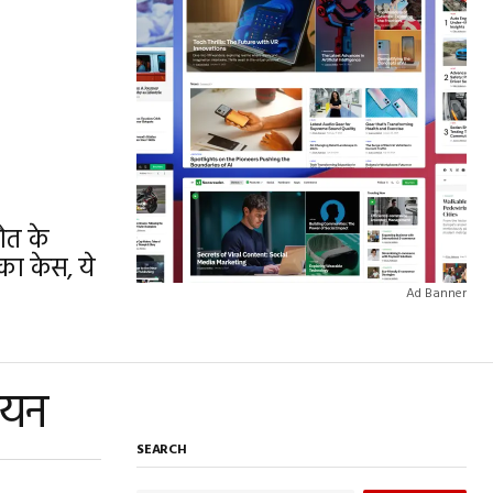
ौत के
ा केस, ये
Ad Banner
लायन
SEARCH