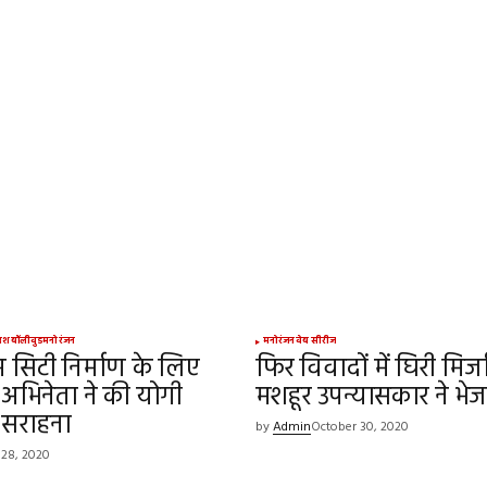
ed.
Required fields are marked
*
Your E-mail
*
रदेश
बॉलीवुड
मनोरंजन
मनोरंजन
वेब सीरीज
ल्म सिटी निर्माण के लिए
फिर विवादों में घिरी मिर्ज
e in
अभिनेता ने की योगी
मशहूर उपन्यासकार ने भे
 सराहना
by
Admin
October 30, 2020
 28, 2020