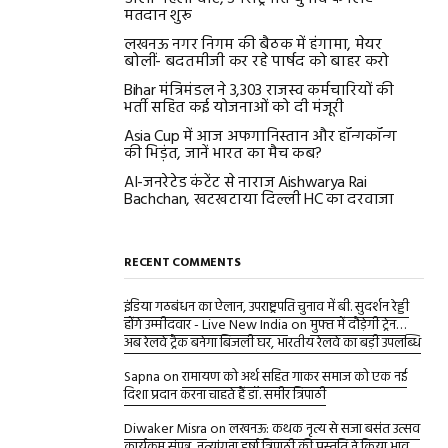
मतदान शुरू
लखनऊ नगर निगम की बैठक में हंगामा, मेयर
बोलीं- बदतमीजी कर रहे पार्षद को बाहर करो
Bihar मंत्रिमंडल ने 3,303 राजस्व कर्मचारियों की
भर्ती सहित कई योजनाओं को दी मंजूरी
Asia Cup में आज अफगानिस्तान और हॉन्गकॉन्ग
की भिड़ंत, जानें भारत का मैच कब?
AI-जनरेटेड कंटेंट से नाराज Aishwarya Rai
Bachchan, खटखटाया दिल्ली HC का दरवाजा
RECENT COMMENTS
इंडिया गठबंधन का ऐलान, उपराष्ट्रपति चुनाव में बी. सुदर्शन रेड्डी
होंगे उम्मीदवार - Live New India
on
मुफ्त में दौड़ेगी ट्रेन…
अब रेलवे ट्रैक बनेगा बिजली घर, भारतीय रेलवे का बड़ी उपलब्धि
Sapna
on
रामायण को अर्थ सहित गाकर समाज को एक नई
दिशा प्रदान करना चाहते हैं डॉ. समीर त्रिपाठी
Diwaker Misra
on
लखनऊ: कथक नृत्य से सजा बसंत उत्सव
कार्यक्रम संपन्न, नृत्यांगना हर्षा त्रिपाठी की प्रस्तुति ने किया भाव