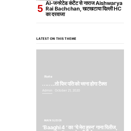
AI-जनरेटेड कंटेंट से नाराज Aishwarya
Rai Bachchan, खटखटाया दिल्ली HC
का दरवाजा
LATEST ON THIS THEME
बिज़नेस
……..तो फिर पति को भरना होगा टैक्स
Admin
October 21, 2020
MAIN SLIDER
‘Baaghi 4 ‘ का ‘ये मेरा हुस्न’ गाना रिलीज,