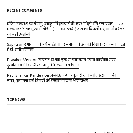
RECENT COMMENTS
इंडिया गठबंधन का ऐलान, उपराष्ट्रपति चुनाव में बी. सुदर्शन रेड्डी होंगे उम्मीदवार - Live
New India
on
मुफ्त में दौड़ेगी ट्रेन… अब रेलवे ट्रैक बनेगा बिजली घर, भारतीय रेलवे
का बड़ी उपलब्धि
Sapna
on
रामायण को अर्थ सहित गाकर समाज को एक नई दिशा प्रदान करना चाहते
हैं डॉ. समीर त्रिपाठी
Diwaker Misra
on
लखनऊ: कथक नृत्य से सजा बसंत उत्सव कार्यक्रम संपन्न,
नृत्यांगना हर्षा त्रिपाठी की प्रस्तुति ने किया भाव विभोर
Ravi Shankar Pandey
on
लखनऊ: कथक नृत्य से सजा बसंत उत्सव कार्यक्रम
संपन्न, नृत्यांगना हर्षा त्रिपाठी की प्रस्तुति ने किया भाव विभोर
TOP NEWS