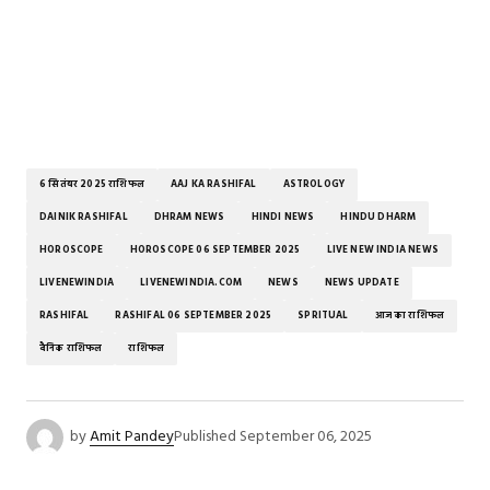
6 सितंबर 2025 राशिफल
AAJ KA RASHIFAL
ASTROLOGY
DAINIK RASHIFAL
DHRAM NEWS
HINDI NEWS
HINDU DHARM
HOROSCOPE
HOROSCOPE 06 SEPTEMBER 2025
LIVE NEW INDIA NEWS
LIVENEWINDIA
LIVENEWINDIA.COM
NEWS
NEWS UPDATE
RASHIFAL
RASHIFAL 06 SEPTEMBER 2025
SPRITUAL
आज का राशिफल
दैनिक राशिफल
राशिफल
by
Amit Pandey
Published
September 06, 2025