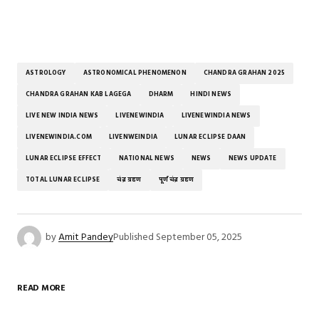
ASTROLOGY
ASTRONOMICAL PHENOMENON
CHANDRA GRAHAN 2025
CHANDRA GRAHAN KAB LAGEGA
DHARM
HINDI NEWS
LIVE NEW INDIA NEWS
LIVENEWINDIA
LIVENEWINDIA NEWS
LIVENEWINDIA.COM
LIVENWEINDIA
LUNAR ECLIPSE DAAN
LUNAR ECLIPSE EFFECT
NATIONAL NEWS
NEWS
NEWS UPDATE
TOTAL LUNAR ECLIPSE
चंद्र ग्रहण
पूर्ण चंद्र ग्रहण
by
Amit Pandey
Published
September 05, 2025
READ MORE