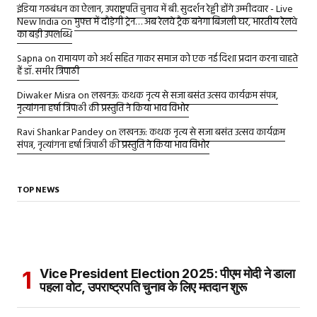
इंडिया गठबंधन का ऐलान, उपराष्ट्रपति चुनाव में बी. सुदर्शन रेड्डी होंगे उम्मीदवार - Live
New India
on
मुफ्त में दौड़ेगी ट्रेन… अब रेलवे ट्रैक बनेगा बिजली घर, भारतीय रेलवे
का बड़ी उपलब्धि
Sapna
on
रामायण को अर्थ सहित गाकर समाज को एक नई दिशा प्रदान करना चाहते
हैं डॉ. समीर त्रिपाठी
Diwaker Misra
on
लखनऊ: कथक नृत्य से सजा बसंत उत्सव कार्यक्रम संपन्न,
नृत्यांगना हर्षा त्रिपाठी की प्रस्तुति ने किया भाव विभोर
Ravi Shankar Pandey
on
लखनऊ: कथक नृत्य से सजा बसंत उत्सव कार्यक्रम
संपन्न, नृत्यांगना हर्षा त्रिपाठी की प्रस्तुति ने किया भाव विभोर
TOP NEWS
Vice President Election 2025: पीएम मोदी ने डाला
पहला वोट, उपराष्ट्रपति चुनाव के लिए मतदान शुरू