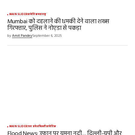
MAIN SLIDER
प्रादेशिक
महाराष्ट्र
Mumbai को दहलाने की धमकी देने वाला शख्स
गिरफ्तार, पुलिस ने नोए़डा से पकड़ा
by
Amit Pandey
September 6, 2025
MAIN SLIDER
उत्तर प्रदेश
दिल्ली
प्रादेशिक
Flood News: उफान पर यमुना नदी… दिल्ली-यूपी और