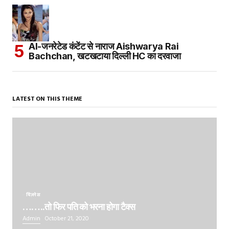
AI-जनरेटेड कंटेंट से नाराज Aishwarya Rai
Bachchan, खटखटाया दिल्ली HC का दरवाजा
LATEST ON THIS THEME
बिज़नेस
……..तो फिर पति को भरना होगा टैक्स
Admin
October 21, 2020