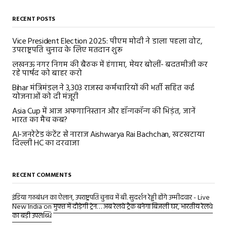
RECENT POSTS
Vice President Election 2025: पीएम मोदी ने डाला पहला वोट,
उपराष्ट्रपति चुनाव के लिए मतदान शुरू
लखनऊ नगर निगम की बैठक में हंगामा, मेयर बोलीं- बदतमीजी कर
रहे पार्षद को बाहर करो
Bihar मंत्रिमंडल ने 3,303 राजस्व कर्मचारियों की भर्ती सहित कई
योजनाओं को दी मंजूरी
Asia Cup में आज अफगानिस्तान और हॉन्गकॉन्ग की भिड़ंत, जानें
भारत का मैच कब?
AI-जनरेटेड कंटेंट से नाराज Aishwarya Rai Bachchan, खटखटाया
दिल्ली HC का दरवाजा
RECENT COMMENTS
इंडिया गठबंधन का ऐलान, उपराष्ट्रपति चुनाव में बी. सुदर्शन रेड्डी होंगे उम्मीदवार - Live
New India
on
मुफ्त में दौड़ेगी ट्रेन… अब रेलवे ट्रैक बनेगा बिजली घर, भारतीय रेलवे
का बड़ी उपलब्धि