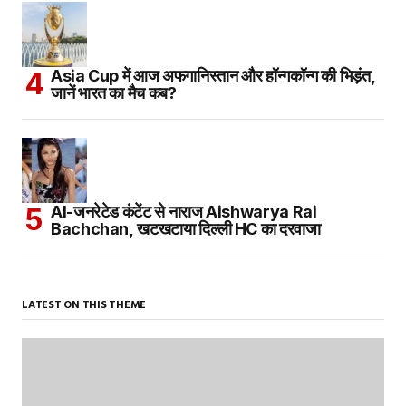
Asia Cup में आज अफगानिस्तान और हॉन्गकॉन्ग की भिड़ंत,
जानें भारत का मैच कब?
AI-जनरेटेड कंटेंट से नाराज Aishwarya Rai
Bachchan, खटखटाया दिल्ली HC का दरवाजा
LATEST ON THIS THEME