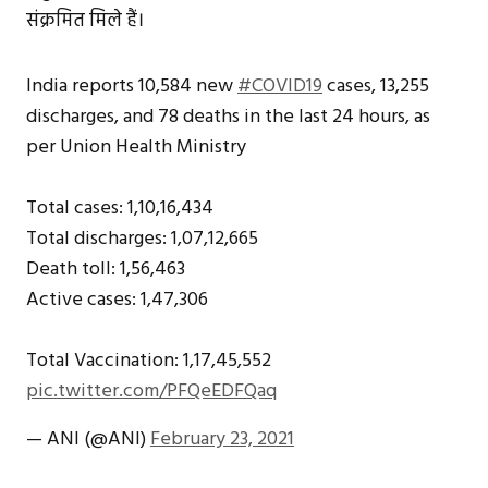
संक्रमित मिले हैं।
India reports 10,584 new
#COVID19
cases, 13,255
discharges, and 78 deaths in the last 24 hours, as
per Union Health Ministry
Total cases: 1,10,16,434
Total discharges: 1,07,12,665
Death toll: 1,56,463
Active cases: 1,47,306
Total Vaccination: 1,17,45,552
pic.twitter.com/PFQeEDFQaq
— ANI (@ANI)
February 23, 2021