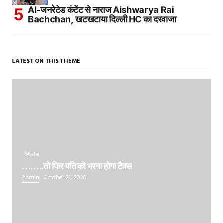
AI-जनरेटेड कंटेंट से नाराज Aishwarya Rai
Bachchan, खटखटाया दिल्ली HC का दरवाजा
LATEST ON THIS THEME
बिज़नेस
……..तो फिर पति को भरना होगा टैक्स
Admin
October 21, 2020