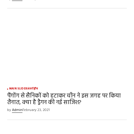
Save my name, email, and website in this
browser for the next time I comment.
SUBMIT COMMENT
MAIN SLIDER
अंतर्राष्ट्रीय
पैंगोंग से सैनिकों को हटाकर चीन ने इस जगह पर किया
तैनात, क्या है ड्रैगन की नई साजिश?
by
Admin
February 23, 2021