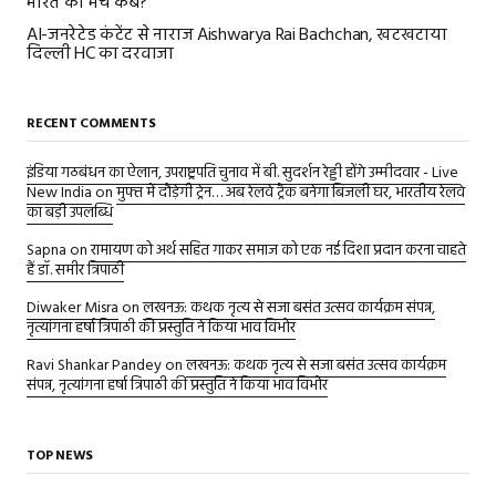
भारत का मैच कब?
AI-जनरेटेड कंटेंट से नाराज Aishwarya Rai Bachchan, खटखटाया
दिल्ली HC का दरवाजा
RECENT COMMENTS
इंडिया गठबंधन का ऐलान, उपराष्ट्रपति चुनाव में बी. सुदर्शन रेड्डी होंगे उम्मीदवार - Live
New India
on
मुफ्त में दौड़ेगी ट्रेन… अब रेलवे ट्रैक बनेगा बिजली घर, भारतीय रेलवे
का बड़ी उपलब्धि
Sapna
on
रामायण को अर्थ सहित गाकर समाज को एक नई दिशा प्रदान करना चाहते
हैं डॉ. समीर त्रिपाठी
Diwaker Misra
on
लखनऊ: कथक नृत्य से सजा बसंत उत्सव कार्यक्रम संपन्न,
नृत्यांगना हर्षा त्रिपाठी की प्रस्तुति ने किया भाव विभोर
Ravi Shankar Pandey
on
लखनऊ: कथक नृत्य से सजा बसंत उत्सव कार्यक्रम
संपन्न, नृत्यांगना हर्षा त्रिपाठी की प्रस्तुति ने किया भाव विभोर
TOP NEWS