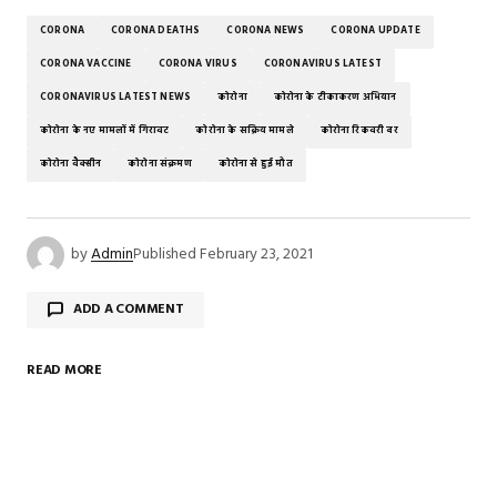
CORONA
CORONA DEATHS
CORONA NEWS
CORONA UPDATE
CORONA VACCINE
CORONA VIRUS
CORONAVIRUS LATEST
CORONAVIRUS LATEST NEWS
कोरोना
कोरोना के टीकाकरण अभियान
कोरोना के नए मामलों में गिरावट
कोरोना के सक्रिय मामले
कोरोना रिकवरी दर
कोरोना वैक्सीन
कोरोना संक्रमण
कोरोना से हुई मौत
by
Admin
Published
February 23, 2021
ADD A COMMENT
READ MORE
Your email address will not be published.
Required
fields are marked
*
Comment
*