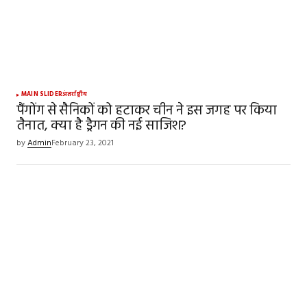
Your Name
*
MAIN SLIDER
अंतर्राष्ट्रीय
पैंगोंग से सैनिकों को हटाकर चीन ने इस जगह पर किया
तैनात, क्या है ड्रैगन की नई साजिश?
Your E-mail
*
by
Admin
February 23, 2021
Save my name, email, and website in this
browser for the next time I comment.
SUBMIT COMMENT