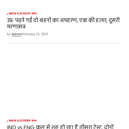
MAIN SLIDER
उत्तर प्रदेश
उप्र: पढ़ने गईं दो बहनों का अपहरण, एक की हत्या; दूसरी
मरणासन्न
by
Admin
February 23, 2021
MAIN SLIDER
खेल जगत
IND vs ENG: कल से शुरु हो रहा है तीसरा टेस्ट, दोनों