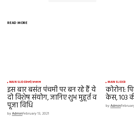
READ MORE
Your email address will not be publish
Comment
*
Your Name
*
MAIN SLIDER
धर्म/अध्यात्म
MAIN SLIDER
इस बार बसंत पंचमी पर बन रहे हैं ये
कोरोना: पिछ
दो विशेष संयोग, जानिए शुभ मुहूर्त व
Save my name, email, and websit
केस, 103 क
this browser for the next time I
पूजा विधि
comment.
by
Admin
February
by
Admin
February 13, 2021
SUBMIT COMMENT