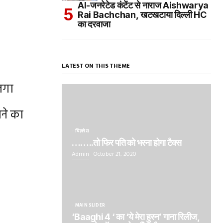
AI-जनरेटेड कंटेंट से नाराज Aishwarya
Rai Bachchan, खटखटाया दिल्ली HC
का दरवाजा
LATEST ON THIS THEME
लगा
ने का
बिज़नेस
……..तो फिर पति को भरना होगा टैक्स
Admin
October 21, 2020
MAIN SLIDER
‘Baaghi 4 ‘ का ‘ये मेरा हुस्न’ गाना रिलीज,