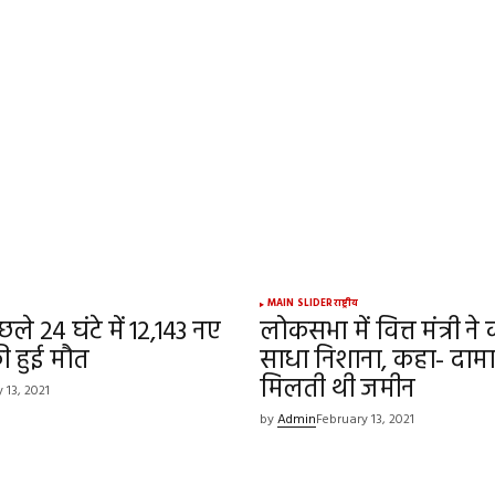
ed.
Required fields are marked
*
Your E-mail
*
MAIN SLIDER
राष्ट्रीय
ले 24 घंटे में 12,143 नए
लोकसभा में वित्त मंत्री ने क
e in
ी हुई मौत
साधा निशाना, कहा- दाम
मिलती थी जमीन
 13, 2021
by
Admin
February 13, 2021