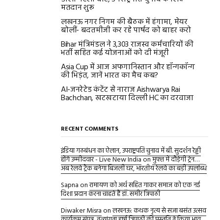
मतदान शुरू
लखनऊ नगर निगम की बैठक में हंगामा, मेयर
बोलीं- बदतमीजी कर रहे पार्षद को बाहर करो
Bihar मंत्रिमंडल ने 3,303 राजस्व कर्मचारियों की
भर्ती सहित कई योजनाओं को दी मंजूरी
Asia Cup में आज अफगानिस्तान और हॉन्गकॉन्ग
की भिड़ंत, जानें भारत का मैच कब?
AI-जनरेटेड कंटेंट से नाराज Aishwarya Rai
Bachchan, खटखटाया दिल्ली HC का दरवाजा
RECENT COMMENTS
इंडिया गठबंधन का ऐलान, उपराष्ट्रपति चुनाव में बी. सुदर्शन रेड्डी
होंगे उम्मीदवार - Live New India
on
मुफ्त में दौड़ेगी ट्रेन…
अब रेलवे ट्रैक बनेगा बिजली घर, भारतीय रेलवे का बड़ी उपलब्धि
Sapna
on
रामायण को अर्थ सहित गाकर समाज को एक नई
दिशा प्रदान करना चाहते हैं डॉ. समीर त्रिपाठी
Diwaker Misra
on
लखनऊ: कथक नृत्य से सजा बसंत उत्सव
कार्यक्रम संपन्न, नृत्यांगना हर्षा त्रिपाठी की प्रस्तुति ने किया भाव