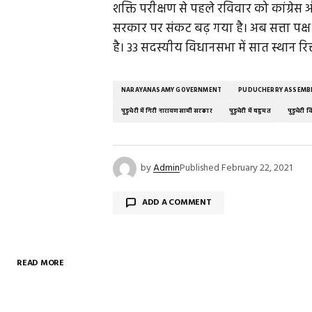
शक्ति परीक्षण से पहले रविवार को कांग्रे
सरकार पर संकट बढ़ गया है। अब सत्ता पक्ष
है। 33 सदस्यीय विधानसभा में सात स्थान रिक्त
NARAYANASAMY GOVERNMENT
PUDUCHERRY ASSEMB
पुडुचेरी में गिरी नारायणसामी सरकार
पुडुचेरी में बहुमत
पुडुचेरी
by
Admin
Published
February 22, 2021
ADD A COMMENT
READ MORE
Your email address will not be publish
Comment
*