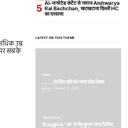
AI-जनरेटेड कंटेंट से नाराज Aishwarya
Rai Bachchan, खटखटाया दिल्ली HC
का दरवाजा
LATEST ON THIS THEME
अधिक उम्र
,पर सबके
बिज़नेस
……..तो फिर पति को भरना होगा टैक्स
Admin
October 21, 2020
MAIN SLIDER
‘Baaghi 4 ‘ का ‘ये मेरा हुस्न’ गाना रिलीज,