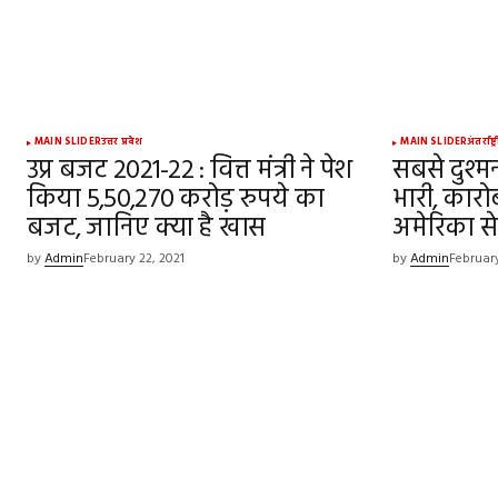
Your Name
*
MAIN SLIDER
उत्तर प्रदेश
MAIN SLIDER
अंतर्राष्ट
उप्र बजट 2021-22 : वित्त मंत्री ने पेश
सबसे दुश्म
किया 5,50,270 करोड़ रुपये का
Save my name, email, and websit
भारी, कारो
this browser for the next time I
बजट, जानिए क्या है खास
अमेरिका स
comment.
by
Admin
February 22, 2021
by
Admin
February
SUBMIT COMMENT