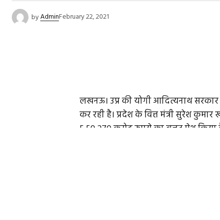
by
Admin
February 22, 2021
लखनऊ। उप्र की योगी आदित्यनाथ सरकार अप
कर रही है। प्रदेश के वित्त मंत्री सुरेश कुमार 
5,50,270 करोड़ रुपये का बजट पेश किया ह
यह यूपी के इतिहास में अब तक का सबसे ब
महिलाओं पर केंद्रित है। इससे पहले सोमव
हुई कैबिनेट की बैठक में यूपी बजट 2021-22
दिल्ली-मेरठ रैपिड रेल के लिए 1326 करोड