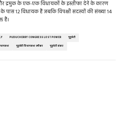
स और द्रमुक के एक-एक विधायकों के इस्तीफा देने के कारण
 के पास 12 विधायक हैं जबकि विपक्षी सदस्यों की संख्या 14
 हैं।
LY
PUDUCHERRY CONGRESS LOST POWER
पुडुचेरी
 विधानसभा
पुडुचेरी विधानसभा स्पीकर
पुडुचेरी संकट
ed.
Required fields are marked
*