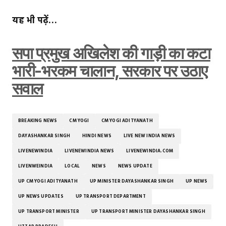
यह भी पढ़ें…
सपा प्रमुख अखिलेश की गाड़ी का कटा
भारी-भरकम चालान, सरकार पर उठाए
सवाल
BREAKING NEWS
CM YOGI
CM YOGI ADITYANATH
DAYASHANKAR SINGH
HINDI NEWS
LIVE NEW INDIA NEWS
LIVENEWINDIA
LIVENEWINDIA NEWS
LIVENEWINDIA.COM
LIVENWEINDIA
LOCAL
NEWS
NEWS UPDATE
UP CM YOGI ADITYANATH
UP MINISTER DAYASHANKAR SINGH
UP NEWS
UP NEWS UPDATES
UP TRANSPORT DEPARTMENT
UP TRANSPORT MINISTER
UP TRANSPORT MINISTER DAYASHANKAR SINGH