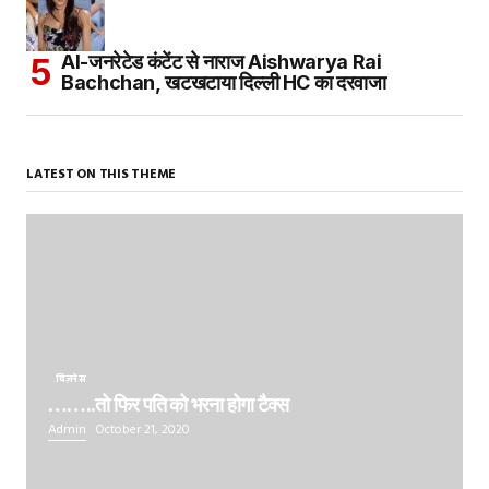
AI-जनरेटेड कंटेंट से नाराज Aishwarya Rai
Bachchan, खटखटाया दिल्ली HC का दरवाजा
LATEST ON THIS THEME
बिज़नेस
……..तो फिर पति को भरना होगा टैक्स
Admin
October 21, 2020