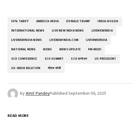
50% TARIFF
AMERICA-INDIA
DONALD TRUMP
INDIA-RUSSIA
INTERNATIONAL NEWS
LIVE NEW INDIA NEWS
LIVENEWINDIA
LIVENEWINDIA NEWS
LIVENEWINDIA.COM
LIVENWEINDIA
NATIONAL NEWS
NEWS
NEWS UPDATE
PM MODI
SCO CONFERENCE
SCO SUMMIT
SCO सम्‍मेलन
US PRESIDENT
US-INDIA RELATION
पीएम मोदी
by
Amit Pandey
Published
September 06, 2025
READ MORE