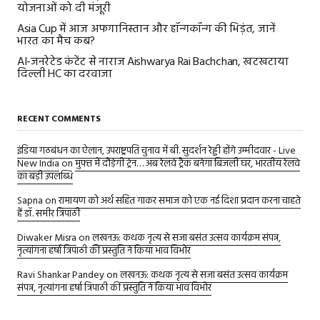
योजनाओं को दी मंजूरी
Asia Cup में आज अफगानिस्तान और हॉन्गकॉन्ग की भिड़ंत, जानें
भारत का मैच कब?
AI-जनरेटेड कंटेंट से नाराज Aishwarya Rai Bachchan, खटखटाया
दिल्ली HC का दरवाजा
RECENT COMMENTS
इंडिया गठबंधन का ऐलान, उपराष्ट्रपति चुनाव में बी. सुदर्शन रेड्डी होंगे उम्मीदवार - Live
New India
on
मुफ्त में दौड़ेगी ट्रेन… अब रेलवे ट्रैक बनेगा बिजली घर, भारतीय रेलवे
का बड़ी उपलब्धि
Sapna
on
रामायण को अर्थ सहित गाकर समाज को एक नई दिशा प्रदान करना चाहते
हैं डॉ. समीर त्रिपाठी
Diwaker Misra
on
लखनऊ: कथक नृत्य से सजा बसंत उत्सव कार्यक्रम संपन्न,
नृत्यांगना हर्षा त्रिपाठी की प्रस्तुति ने किया भाव विभोर
Ravi Shankar Pandey
on
लखनऊ: कथक नृत्य से सजा बसंत उत्सव कार्यक्रम
संपन्न, नृत्यांगना हर्षा त्रिपाठी की प्रस्तुति ने किया भाव विभोर