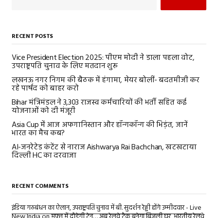
RECENT POSTS
Vice President Election 2025: पीएम मोदी ने डाला पहला वोट,
उपराष्ट्रपति चुनाव के लिए मतदान शुरू
लखनऊ नगर निगम की बैठक में हंगामा, मेयर बोलीं- बदतमीजी कर
रहे पार्षद को बाहर करो
Bihar मंत्रिमंडल ने 3,303 राजस्व कर्मचारियों की भर्ती सहित कई
योजनाओं को दी मंजूरी
Asia Cup में आज अफगानिस्तान और हॉन्गकॉन्ग की भिड़ंत, जानें
भारत का मैच कब?
AI-जनरेटेड कंटेंट से नाराज Aishwarya Rai Bachchan, खटखटाया
दिल्ली HC का दरवाजा
RECENT COMMENTS
इंडिया गठबंधन का ऐलान, उपराष्ट्रपति चुनाव में बी. सुदर्शन रेड्डी होंगे उम्मीदवार - Live
New India
on
मुफ्त में दौड़ेगी ट्रेन… अब रेलवे ट्रैक बनेगा बिजली घर, भारतीय रेलवे