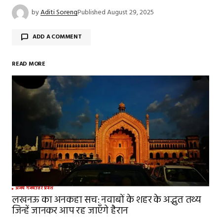
by
Aditi Soreng
Published
August 29, 2025
ADD A COMMENT
READ MORE
Your email address will not be published.
Required
fields are marked
*
Comment
*
Your Name
*
अजब गजब
उत्तर प्रदेश
लखनऊ का अनकहा सच: नवाबों के शहर के अद्भुत तथ्य
जिन्हें जानकर आप रह जाएँगे हैरान
Your E-mail
*