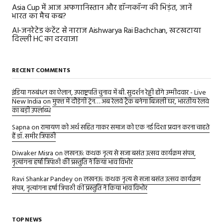
Asia Cup में आज अफगानिस्तान और हॉन्गकॉन्ग की भिड़ंत, जानें
भारत का मैच कब?
AI-जनरेटेड कंटेंट से नाराज Aishwarya Rai Bachchan, खटखटाया
दिल्ली HC का दरवाजा
RECENT COMMENTS
इंडिया गठबंधन का ऐलान, उपराष्ट्रपति चुनाव में बी. सुदर्शन रेड्डी होंगे उम्मीदवार - Live
New India
on
मुफ्त में दौड़ेगी ट्रेन… अब रेलवे ट्रैक बनेगा बिजली घर, भारतीय रेलवे
का बड़ी उपलब्धि
Sapna
on
रामायण को अर्थ सहित गाकर समाज को एक नई दिशा प्रदान करना चाहते
हैं डॉ. समीर त्रिपाठी
Diwaker Misra
on
लखनऊ: कथक नृत्य से सजा बसंत उत्सव कार्यक्रम संपन्न,
नृत्यांगना हर्षा त्रिपाठी की प्रस्तुति ने किया भाव विभोर
Ravi Shankar Pandey
on
लखनऊ: कथक नृत्य से सजा बसंत उत्सव कार्यक्रम
संपन्न, नृत्यांगना हर्षा त्रिपाठी की प्रस्तुति ने किया भाव विभोर
TOP NEWS