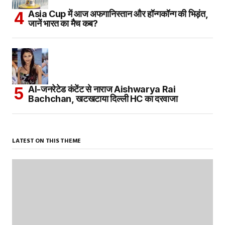
Asia Cup में आज अफगानिस्तान और हॉन्गकॉन्ग की भिड़ंत,
जानें भारत का मैच कब?
AI-जनरेटेड कंटेंट से नाराज Aishwarya Rai
Bachchan, खटखटाया दिल्ली HC का दरवाजा
LATEST ON THIS THEME