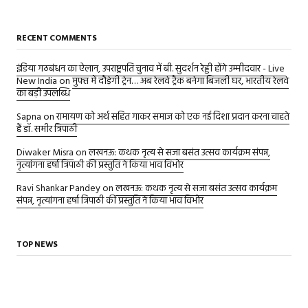
RECENT COMMENTS
इंडिया गठबंधन का ऐलान, उपराष्ट्रपति चुनाव में बी. सुदर्शन रेड्डी होंगे उम्मीदवार - Live
New India
on
मुफ्त में दौड़ेगी ट्रेन… अब रेलवे ट्रैक बनेगा बिजली घर, भारतीय रेलवे
का बड़ी उपलब्धि
Sapna
on
रामायण को अर्थ सहित गाकर समाज को एक नई दिशा प्रदान करना चाहते
हैं डॉ. समीर त्रिपाठी
Diwaker Misra
on
लखनऊ: कथक नृत्य से सजा बसंत उत्सव कार्यक्रम संपन्न,
नृत्यांगना हर्षा त्रिपाठी की प्रस्तुति ने किया भाव विभोर
Ravi Shankar Pandey
on
लखनऊ: कथक नृत्य से सजा बसंत उत्सव कार्यक्रम
संपन्न, नृत्यांगना हर्षा त्रिपाठी की प्रस्तुति ने किया भाव विभोर
TOP NEWS