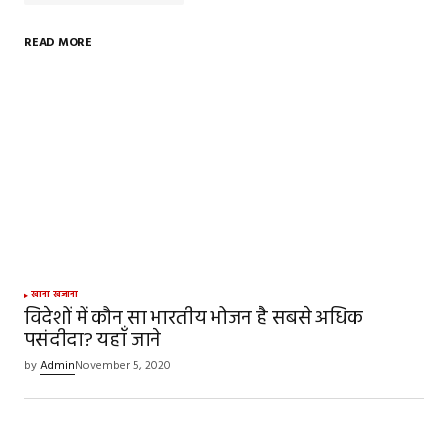
READ MORE
Your email address will not be published.
Required
fields are marked
*
Comment
*
Your Name
*
खाना खजाना
विदेशों में कौन सा भारतीय भोजन है सबसे अधिक
पसंदीदा? यहाँ जाने
Your E-mail
*
by
Admin
November 5, 2020
Save my name, email, and website in this
browser for the next time I comment.