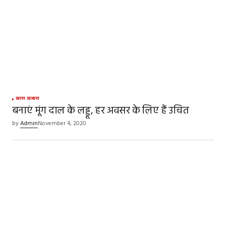
Comment
*
Your Name
*
खाना खजाना
बनाएं मूंग दाल के लड्डू, हर अवसर के लिए हैं उचित
Your E-mail
*
by
Admin
November 4, 2020
Save my name, email, and website in this
browser for the next time I comment.
SUBMIT COMMENT