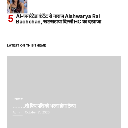
AI-जनरेटेड कंटेंट से नाराज Aishwarya Rai
Bachchan, खटखटाया दिल्ली HC का दरवाजा
LATEST ON THIS THEME
बिज़नेस
……..तो फिर पति को भरना होगा टैक्स
Admin
October 21, 2020