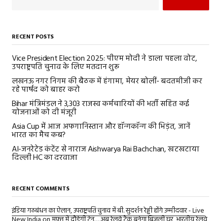
RECENT POSTS
Vice President Election 2025: पीएम मोदी ने डाला पहला वोट,
उपराष्ट्रपति चुनाव के लिए मतदान शुरू
लखनऊ नगर निगम की बैठक में हंगामा, मेयर बोलीं- बदतमीजी कर
रहे पार्षद को बाहर करो
Bihar मंत्रिमंडल ने 3,303 राजस्व कर्मचारियों की भर्ती सहित कई
योजनाओं को दी मंजूरी
Asia Cup में आज अफगानिस्तान और हॉन्गकॉन्ग की भिड़ंत, जानें
भारत का मैच कब?
AI-जनरेटेड कंटेंट से नाराज Aishwarya Rai Bachchan, खटखटाया
दिल्ली HC का दरवाजा
RECENT COMMENTS
इंडिया गठबंधन का ऐलान, उपराष्ट्रपति चुनाव में बी. सुदर्शन रेड्डी होंगे उम्मीदवार - Live
New India
on
मुफ्त में दौड़ेगी ट्रेन… अब रेलवे ट्रैक बनेगा बिजली घर, भारतीय रेलवे