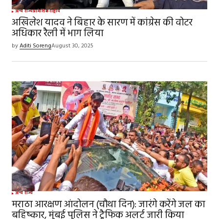
Your Name
*
अन्य राज्य
प्रादेशिक
राष्ट्रीय
अखिलेश यादव ने बिहार के सारण में कांग्रेस की वोटर
अधिकार रैली में भाग लिया
Your E-mail
*
by
Aditi Soreng
August 30, 2025
Save my name, email, and website in this
browser for the next time I comment.
SUBMIT COMMENT
अन्य राज्य
मराठा आरक्षण आंदोलन (चौथा दिन): जारंगे करेंगे जल का
बहिष्कार, मुंबई पुलिस ने ट्रैफिक अलर्ट जारी किया