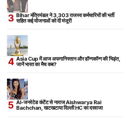
Bihar मंत्रिमंडल ने 3,303 राजस्व कर्मचारियों की भर्ती
सहित कई योजनाओं को दी मंजूरी
Asia Cup में आज अफगानिस्तान और हॉन्गकॉन्ग की भिड़ंत,
जानें भारत का मैच कब?
AI-जनरेटेड कंटेंट से नाराज Aishwarya Rai
Bachchan, खटखटाया दिल्ली HC का दरवाजा