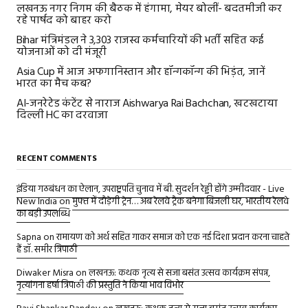
लखनऊ नगर निगम की बैठक में हंगामा, मेयर बोलीं- बदतमीजी कर
रहे पार्षद को बाहर करो
Bihar मंत्रिमंडल ने 3,303 राजस्व कर्मचारियों की भर्ती सहित कई
योजनाओं को दी मंजूरी
Asia Cup में आज अफगानिस्तान और हॉन्गकॉन्ग की भिड़ंत, जानें
भारत का मैच कब?
AI-जनरेटेड कंटेंट से नाराज Aishwarya Rai Bachchan, खटखटाया
दिल्ली HC का दरवाजा
RECENT COMMENTS
इंडिया गठबंधन का ऐलान, उपराष्ट्रपति चुनाव में बी. सुदर्शन रेड्डी होंगे उम्मीदवार - Live
New India
on
मुफ्त में दौड़ेगी ट्रेन… अब रेलवे ट्रैक बनेगा बिजली घर, भारतीय रेलवे
का बड़ी उपलब्धि
Sapna
on
रामायण को अर्थ सहित गाकर समाज को एक नई दिशा प्रदान करना चाहते
हैं डॉ. समीर त्रिपाठी
Diwaker Misra
on
लखनऊ: कथक नृत्य से सजा बसंत उत्सव कार्यक्रम संपन्न,
नृत्यांगना हर्षा त्रिपाठी की प्रस्तुति ने किया भाव विभोर