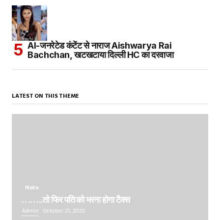
AI-जनरेटेड कंटेंट से नाराज Aishwarya Rai
Bachchan, खटखटाया दिल्ली HC का दरवाजा
LATEST ON THIS THEME
बिज़नेस
……..तो फिर पति को भरना होगा टैक्स
Admin
October 21, 2020