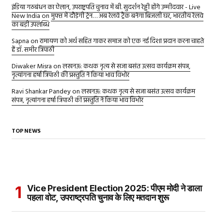
इंडिया गठबंधन का ऐलान, उपराष्ट्रपति चुनाव में बी. सुदर्शन रेड्डी होंगे उम्मीदवार - Live
New India
on
मुफ्त में दौड़ेगी ट्रेन… अब रेलवे ट्रैक बनेगा बिजली घर, भारतीय रेलवे
का बड़ी उपलब्धि
Sapna
on
रामायण को अर्थ सहित गाकर समाज को एक नई दिशा प्रदान करना चाहते
हैं डॉ. समीर त्रिपाठी
Diwaker Misra
on
लखनऊ: कथक नृत्य से सजा बसंत उत्सव कार्यक्रम संपन्न,
नृत्यांगना हर्षा त्रिपाठी की प्रस्तुति ने किया भाव विभोर
Ravi Shankar Pandey
on
लखनऊ: कथक नृत्य से सजा बसंत उत्सव कार्यक्रम
संपन्न, नृत्यांगना हर्षा त्रिपाठी की प्रस्तुति ने किया भाव विभोर
TOP NEWS
Vice President Election 2025: पीएम मोदी ने डाला
पहला वोट, उपराष्ट्रपति चुनाव के लिए मतदान शुरू