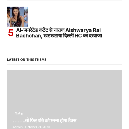
AI-जनरेटेड कंटेंट से नाराज Aishwarya Rai
Bachchan, खटखटाया दिल्ली HC का दरवाजा
LATEST ON THIS THEME
बिज़नेस
……..तो फिर पति को भरना होगा टैक्स
Admin
October 21, 2020