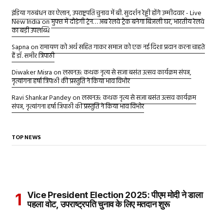
इंडिया गठबंधन का ऐलान, उपराष्ट्रपति चुनाव में बी. सुदर्शन रेड्डी होंगे उम्मीदवार - Live
New India
on
मुफ्त में दौड़ेगी ट्रेन… अब रेलवे ट्रैक बनेगा बिजली घर, भारतीय रेलवे
का बड़ी उपलब्धि
Sapna
on
रामायण को अर्थ सहित गाकर समाज को एक नई दिशा प्रदान करना चाहते
हैं डॉ. समीर त्रिपाठी
Diwaker Misra
on
लखनऊ: कथक नृत्य से सजा बसंत उत्सव कार्यक्रम संपन्न,
नृत्यांगना हर्षा त्रिपाठी की प्रस्तुति ने किया भाव विभोर
Ravi Shankar Pandey
on
लखनऊ: कथक नृत्य से सजा बसंत उत्सव कार्यक्रम
संपन्न, नृत्यांगना हर्षा त्रिपाठी की प्रस्तुति ने किया भाव विभोर
TOP NEWS
Vice President Election 2025: पीएम मोदी ने डाला
पहला वोट, उपराष्ट्रपति चुनाव के लिए मतदान शुरू