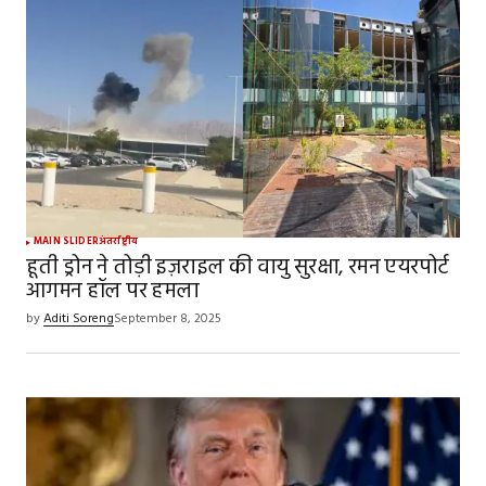
Your email address will not be published.
Required
fields are marked
*
Comment
*
Your Name
*
MAIN SLIDER
अंतर्राष्ट्रीय
हूती ड्रोन ने तोड़ी इज़राइल की वायु सुरक्षा, रमन एयरपोर्ट
आगमन हॉल पर हमला
Your E-mail
*
by
Aditi Soreng
September 8, 2025
Save my name, email, and website in this
browser for the next time I comment.
SUBMIT COMMENT