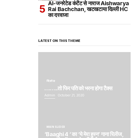
AI-जनरेटेड कंटेंट से नाराज Aishwarya
Rai Bachchan, खटखटाया दिल्ली HC
का दरवाजा
LATEST ON THIS THEME
बिज़नेस
……..तो फिर पति को भरना होगा टैक्स
Admin
October 21, 2020
MAIN SLIDER
‘Baaghi 4 ‘ का ‘ये मेरा हुस्न’ गाना रिलीज,