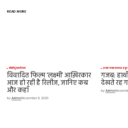
READ MORE
Your email address will not be publish
Comment
*
Your Name
*
बॉलीवुड
मनोरंजन
अजब गजब
वायरल अड्डा
विवादित फिल्म ‘लक्ष्मी’ आख़िरकार
गजब: हाथी 
आज हो रही है रिलीज, जानिए कब
Save my name, email, and websit
देखते रह 
this browser for the next time I
और कहाँ
comment.
by
Admin
Novembe
by
Admin
November 9, 2020
SUBMIT COMMENT