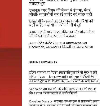
मतदान शुरू
लखनऊ नगर निगम की बैठक में हंगामा, मेयर
बोलीं- बदतमीजी कर रहे पार्षद को बाहर करो
Bihar मंत्रिमंडल ने 3,303 राजस्व कर्मचारियों की
भर्ती सहित कई योजनाओं को दी मंजूरी
Asia Cup में आज अफगानिस्तान और हॉन्गकॉन्ग
की भिड़ंत, जानें भारत का मैच कब?
AI-जनरेटेड कंटेंट से नाराज Aishwarya Rai
Bachchan, खटखटाया दिल्ली HC का दरवाजा
RECENT COMMENTS
इंडिया गठबंधन का ऐलान, उपराष्ट्रपति चुनाव में बी. सुदर्शन रेड्डी
होंगे उम्मीदवार - Live New India
on
मुफ्त में दौड़ेगी ट्रेन…
अब रेलवे ट्रैक बनेगा बिजली घर, भारतीय रेलवे का बड़ी उपलब्धि
Sapna
on
रामायण को अर्थ सहित गाकर समाज को एक नई
दिशा प्रदान करना चाहते हैं डॉ. समीर त्रिपाठी
Diwaker Misra
on
लखनऊ: कथक नृत्य से सजा बसंत उत्सव
कार्यक्रम संपन्न, नृत्यांगना हर्षा त्रिपाठी की प्रस्तुति ने किया भाव