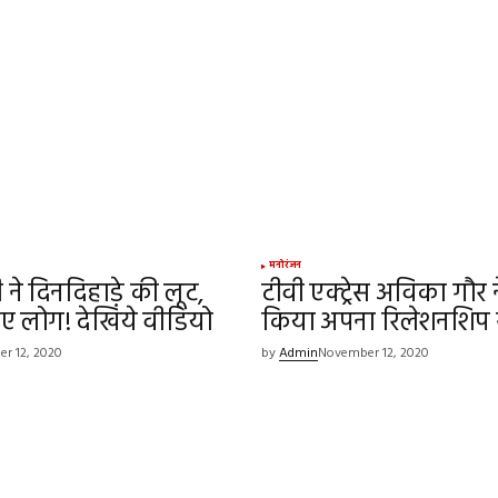
ed.
Required fields are marked
*
Your E-mail
*
मनोरंजन
ने दिनदिहाड़े की लूट,
टीवी एक्ट्रेस अविका गौर न
e in
गए लोग! देखिये वीडियो
किया अपना रिलेशनशिप स
r 12, 2020
by
Admin
November 12, 2020