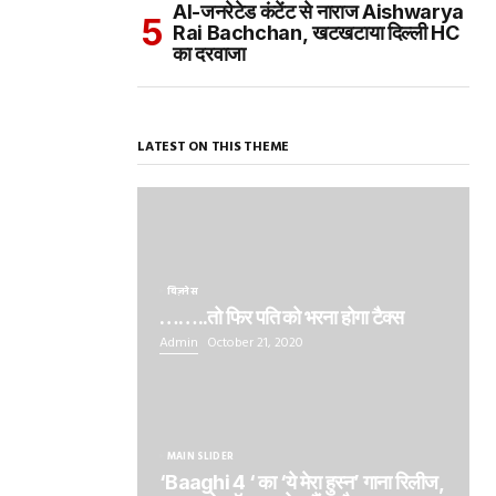
AI-जनरेटेड कंटेंट से नाराज Aishwarya
Rai Bachchan, खटखटाया दिल्ली HC
का दरवाजा
LATEST ON THIS THEME
बिज़नेस
……..तो फिर पति को भरना होगा टैक्स
Admin
October 21, 2020
MAIN SLIDER
‘Baaghi 4 ‘ का ‘ये मेरा हुस्न’ गाना रिलीज,