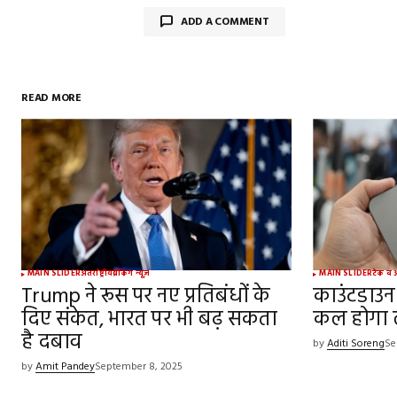
ADD A COMMENT
READ MORE
Your email address will not be publish
Comment
*
Your Name
*
MAIN SLIDER
अंतर्राष्ट्रीय
ब्रेकिंग न्यूज़
MAIN SLIDER
टेक व 
Trump ने रूस पर नए प्रतिबंधों के
काउंटडाउन 
दिए संकेत, भारत पर भी बढ़ सकता
Save my name, email, and websit
कल होगा ल
this browser for the next time I
है दबाव
comment.
by
Aditi Soreng
Se
by
Amit Pandey
September 8, 2025
SUBMIT COMMENT