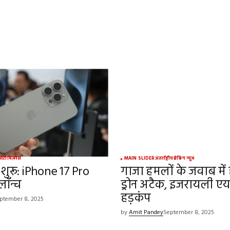
ed.
Required fields are marked
*
Your E-mail
*
ऑटो
बिज़नेस
MAIN SLIDER
अंतर्राष्ट्रीय
ब्रेकिंग न्यूज़
शुरू: iPhone 17 Pro
गाजा हमलों के जवाब में 
e in
ॉन्च
ड्रोन अटैक, इजरायली एयर
हड़कंप
ptember 8, 2025
by
Amit Pandey
September 8, 2025