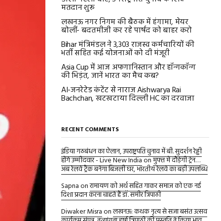
मतदान शुरू
लखनऊ नगर निगम की बैठक में हंगामा, मेयर
बोलीं- बदतमीजी कर रहे पार्षद को बाहर करो
Bihar मंत्रिमंडल ने 3,303 राजस्व कर्मचारियों की
भर्ती सहित कई योजनाओं को दी मंजूरी
Asia Cup में आज अफगानिस्तान और हॉन्गकॉन्ग
की भिड़ंत, जानें भारत का मैच कब?
AI-जनरेटेड कंटेंट से नाराज Aishwarya Rai
Bachchan, खटखटाया दिल्ली HC का दरवाजा
RECENT COMMENTS
इंडिया गठबंधन का ऐलान, उपराष्ट्रपति चुनाव में बी. सुदर्शन रेड्डी
होंगे उम्मीदवार - Live New India
on
मुफ्त में दौड़ेगी ट्रेन…
अब रेलवे ट्रैक बनेगा बिजली घर, भारतीय रेलवे का बड़ी उपलब्धि
Sapna
on
रामायण को अर्थ सहित गाकर समाज को एक नई
दिशा प्रदान करना चाहते हैं डॉ. समीर त्रिपाठी
Diwaker Misra
on
लखनऊ: कथक नृत्य से सजा बसंत उत्सव
कार्यक्रम संपन्न, नृत्यांगना हर्षा त्रिपाठी की प्रस्तुति ने किया भाव