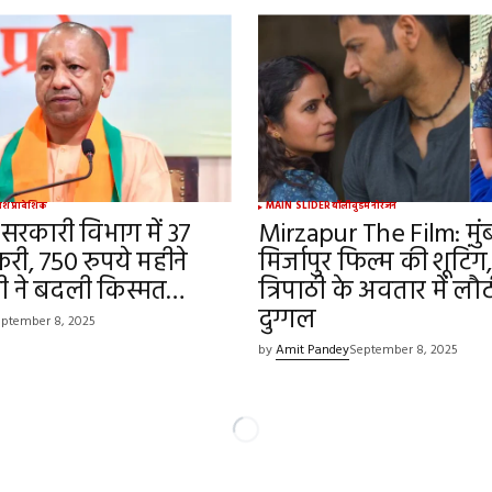
रदेश
प्रादेशिक
MAIN SLIDER
बॉलीवुड
मनोरंजन
सरकारी विभाग में 37
Mirzapur The Film: मुंबई
री, 750 रुपये महीने
मिर्जापुर फिल्म की शूटिंग
गी ने बदली किस्मत…
त्रिपाठी के अवतार में लौ
दुग्गल
ptember 8, 2025
by
Amit Pandey
September 8, 2025