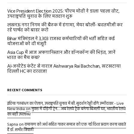
Vice President Election 2025: पीएम मोदी ने डाला पहला वोट,
उपराष्ट्रपति चुनाव के लिए मतदान शुरू
लखनऊ नगर निगम की बैठक में हंगामा, मेयर बोलीं- बदतमीजी कर
रहे पार्षद को बाहर करो
Bihar मंत्रिमंडल ने 3,303 राजस्व कर्मचारियों की भर्ती सहित कई
योजनाओं को दी मंजूरी
Asia Cup में आज अफगानिस्तान और हॉन्गकॉन्ग की भिड़ंत, जानें
भारत का मैच कब?
AI-जनरेटेड कंटेंट से नाराज Aishwarya Rai Bachchan, खटखटाया
दिल्ली HC का दरवाजा
RECENT COMMENTS
इंडिया गठबंधन का ऐलान, उपराष्ट्रपति चुनाव में बी. सुदर्शन रेड्डी होंगे उम्मीदवार - Live
New India
on
मुफ्त में दौड़ेगी ट्रेन… अब रेलवे ट्रैक बनेगा बिजली घर, भारतीय रेलवे
का बड़ी उपलब्धि
Sapna
on
रामायण को अर्थ सहित गाकर समाज को एक नई दिशा प्रदान करना चाहते
हैं डॉ. समीर त्रिपाठी