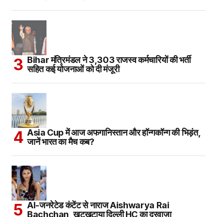
Bihar मंत्रिमंडल ने 3,303 राजस्व कर्मचारियों की भर्ती
सहित कई योजनाओं को दी मंजूरी
Asia Cup में आज अफगानिस्तान और हॉन्गकॉन्ग की भिड़ंत,
जानें भारत का मैच कब?
AI-जनरेटेड कंटेंट से नाराज Aishwarya Rai
Bachchan, खटखटाया दिल्ली HC का दरवाजा