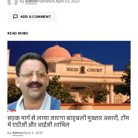
by
Admin
Published
April 03, 2021
ADD A COMMENT
READ MORE
Your email address will not be published.
Required
fields are marked
*
Comment
*
Your Name
*
राष्ट्रीय
सड़क मार्ग से लाया जाएगा बाहुबली मुख्तार अंसारी, टीम
में एडीजी और आईजी शामिल
Your E-mail
*
by
Admin
April 5, 2021