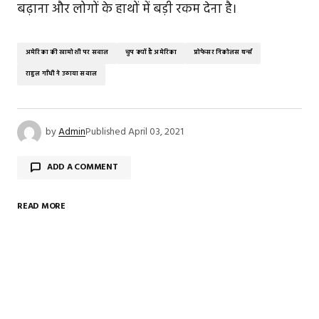
बढ़ाना और लोगों के हाथों में बड़ी रकम देना है।
अमेरिका की खामोशी पर सवाल
चुप क्यों है अमेरिका
प्रोफेसर निकोलस बर्न्स
राहुल गाँधी ने उठाया सवाल
by
Admin
Published
April 03, 2021
ADD A COMMENT
READ MORE
Your email address will not be published.
Required
fields are marked
*
Comment
*