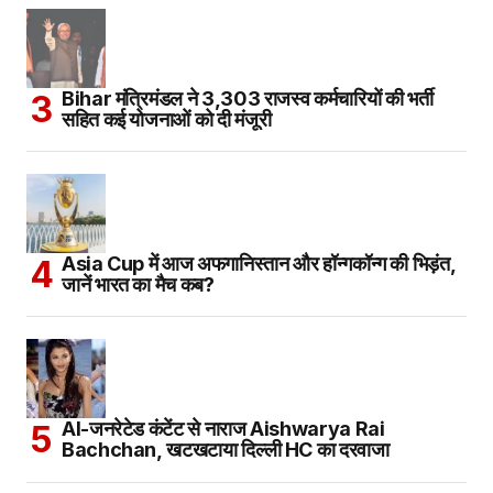
Bihar मंत्रिमंडल ने 3,303 राजस्व कर्मचारियों की भर्ती
सहित कई योजनाओं को दी मंजूरी
Asia Cup में आज अफगानिस्तान और हॉन्गकॉन्ग की भिड़ंत,
जानें भारत का मैच कब?
AI-जनरेटेड कंटेंट से नाराज Aishwarya Rai
Bachchan, खटखटाया दिल्ली HC का दरवाजा