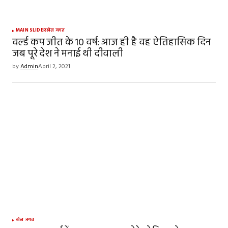
Your Name
*
MAIN SLIDER
खेल जगत
वर्ल्ड कप जीत के 10 वर्ष: आज ही है वह ऐतिहासिक दिन
जब पूरे देश ने मनाई थी दीवाली
Your E-mail
*
by
Admin
April 2, 2021
Save my name, email, and website in this
browser for the next time I comment.
SUBMIT COMMENT
खेल जगत