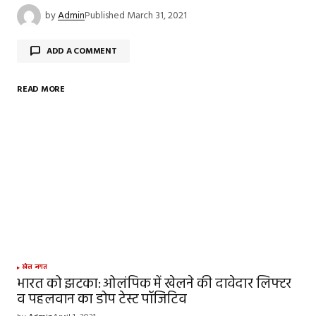
by
Admin
Published
March 31, 2021
ADD A COMMENT
READ MORE
Your email address will not be published.
Required
fields are marked
*
Comment
*
Your Name
*
खेल जगत
भारत को झटका: ओलंपिक में खेलने की दावेदार लिफ्टर
व पहलवान का डोप टेस्ट पॉजिटिव
Your E-mail
*