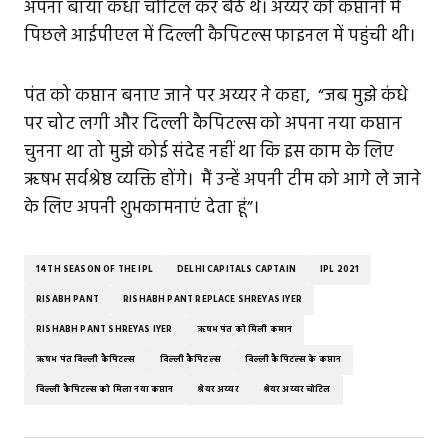
अपना बाया कंधा चोटिल कर बैठे थे। अय्यर की कप्तानी में
पिछले आईपीएल में दिल्ली कैपिटल्स फाइनल में पहुंची थी।
पंत को कप्तान बनाए जाने पर अय्यर ने कहा, “जब मुझे कंधे
पर चोट लगी और दिल्ली कैपिटल्स को अपना नया कप्तान
चुनना था तो मुझे कोई संदेह नहीं था कि इस काम के लिए
ऋषभ सर्वश्रेष्ठ व्यक्ति होंगे। मैं उन्हें अपनी टीम को आगे ले जाने
के लिए अपनी शुभकामनाएं देता हूं”।
14TH SEASON OF THE IPL
DELHI CAPITALS CAPTAIN
IPL 2021
RISABH PANT
RISHABH PANT REPLACE SHREYAS IYER
RISHABH PANT SHREYAS IYER
ऋषभ पंत को मिली कमान
ऋषभ पंत दिल्ली कैपिटल्स
दिल्ली कैपिटल्स
दिल्ली कैपिटल्स के कप्तान
दिल्ली कैपिटल्स को मिला नया कप्तान
श्रेयर अय्यर
श्रेयर अय्यर चोटिल