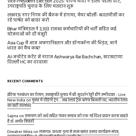
Vice President Election 2025: पीएम मोदी ने डाला पहला वोट,
उपराष्ट्रपति चुनाव के लिए मतदान शुरू
लखनऊ नगर निगम की बैठक में हंगामा, मेयर बोलीं- बदतमीजी कर
रहे पार्षद को बाहर करो
Bihar मंत्रिमंडल ने 3,303 राजस्व कर्मचारियों की भर्ती सहित कई
योजनाओं को दी मंजूरी
Asia Cup में आज अफगानिस्तान और हॉन्गकॉन्ग की भिड़ंत, जानें
भारत का मैच कब?
AI-जनरेटेड कंटेंट से नाराज Aishwarya Rai Bachchan, खटखटाया
दिल्ली HC का दरवाजा
RECENT COMMENTS
इंडिया गठबंधन का ऐलान, उपराष्ट्रपति चुनाव में बी. सुदर्शन रेड्डी होंगे उम्मीदवार - Live
New India
on
मुफ्त में दौड़ेगी ट्रेन… अब रेलवे ट्रैक बनेगा बिजली घर, भारतीय रेलवे
का बड़ी उपलब्धि
Sapna
on
रामायण को अर्थ सहित गाकर समाज को एक नई दिशा प्रदान करना चाहते
हैं डॉ. समीर त्रिपाठी
Diwaker Misra
on
लखनऊ: कथक नृत्य से सजा बसंत उत्सव कार्यक्रम संपन्न,