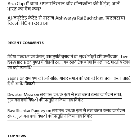
Asia Cup में आज अफगानिस्तान और हॉन्गकॉन्ग की भिड़ंत, जानें
भारत का मैच कब?
AI-जनरेटेड कंटेंट से नाराज Aishwarya Rai Bachchan, खटखटाया
दिल्ली HC का दरवाजा
RECENT COMMENTS
इंडिया गठबंधन का ऐलान, उपराष्ट्रपति चुनाव में बी. सुदर्शन रेड्डी होंगे उम्मीदवार - Live
New India
on
मुफ्त में दौड़ेगी ट्रेन… अब रेलवे ट्रैक बनेगा बिजली घर, भारतीय रेलवे
का बड़ी उपलब्धि
Sapna
on
रामायण को अर्थ सहित गाकर समाज को एक नई दिशा प्रदान करना चाहते
हैं डॉ. समीर त्रिपाठी
Diwaker Misra
on
लखनऊ: कथक नृत्य से सजा बसंत उत्सव कार्यक्रम संपन्न,
नृत्यांगना हर्षा त्रिपाठी की प्रस्तुति ने किया भाव विभोर
Ravi Shankar Pandey
on
लखनऊ: कथक नृत्य से सजा बसंत उत्सव कार्यक्रम
संपन्न, नृत्यांगना हर्षा त्रिपाठी की प्रस्तुति ने किया भाव विभोर
TOP NEWS