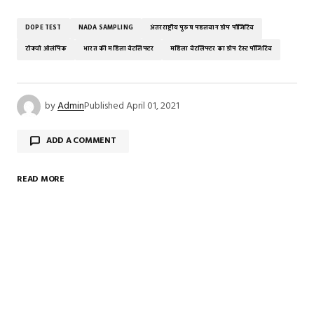
DOPE TEST
NADA SAMPLING
अंतरराष्ट्रीय पुरुष पहलवान डोप पॉजिटिव
टोक्यो ओलंपिक
भारत की महिला वेटलिफ्टर
महिला वेटलिफ्टर का डोप टेस्ट पॉजिटिव
by
Admin
Published
April 01, 2021
ADD A COMMENT
READ MORE
Your email address will not be published.
Required
fields are marked
*
Comment
*