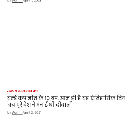
by
Admin
April 1, 2021
Save my name, email, and website in this
browser for the next time I comment.
SUBMIT COMMENT
MAIN SLIDER
खेल जगत
वर्ल्ड कप जीत के 10 वर्ष: आज ही है वह ऐतिहासिक दिन
जब पूरे देश ने मनाई थी दीवाली
by
Admin
April 2, 2021