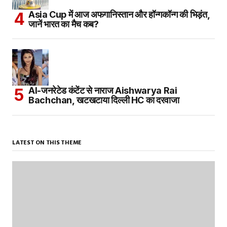
Asia Cup में आज अफगानिस्तान और हॉन्गकॉन्ग की भिड़ंत,
जानें भारत का मैच कब?
AI-जनरेटेड कंटेंट से नाराज Aishwarya Rai
Bachchan, खटखटाया दिल्ली HC का दरवाजा
LATEST ON THIS THEME