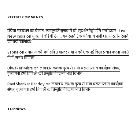
RECENT COMMENTS
इंडिया गठबंधन का ऐलान, उपराष्ट्रपति चुनाव में बी. सुदर्शन रेड्डी होंगे उम्मीदवार - Live
New India
on
मुफ्त में दौड़ेगी ट्रेन… अब रेलवे ट्रैक बनेगा बिजली घर, भारतीय रेलवे
का बड़ी उपलब्धि
Sapna
on
रामायण को अर्थ सहित गाकर समाज को एक नई दिशा प्रदान करना चाहते
हैं डॉ. समीर त्रिपाठी
Diwaker Misra
on
लखनऊ: कथक नृत्य से सजा बसंत उत्सव कार्यक्रम संपन्न,
नृत्यांगना हर्षा त्रिपाठी की प्रस्तुति ने किया भाव विभोर
Ravi Shankar Pandey
on
लखनऊ: कथक नृत्य से सजा बसंत उत्सव कार्यक्रम
संपन्न, नृत्यांगना हर्षा त्रिपाठी की प्रस्तुति ने किया भाव विभोर
TOP NEWS