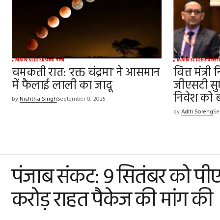
MAIN SLIDER
अजब गजब
MAIN SLIDER
दिल्ली
र
चमकती रात: ‘रक्त चंद्रमा’ ने आसमान
वित्त मंत्र
में फैलाई लाली का जादू
जीएसटी सुध
निवेश को 
by
Nishtha Singh
September 8, 2025
by
Aditi Soreng
Se
पंजाब संकट: 9 सितंबर को पीए
करोड़ राहत पैकेज की मांग की