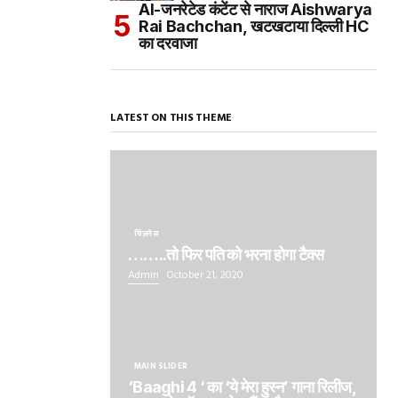
AI-जनरेटेड कंटेंट से नाराज Aishwarya
Rai Bachchan, खटखटाया दिल्ली HC
का दरवाजा
LATEST ON THIS THEME
बिज़नेस
……..तो फिर पति को भरना होगा टैक्स
Admin
October 21, 2020
MAIN SLIDER
‘Baaghi 4 ‘ का ‘ये मेरा हुस्न’ गाना रिलीज,