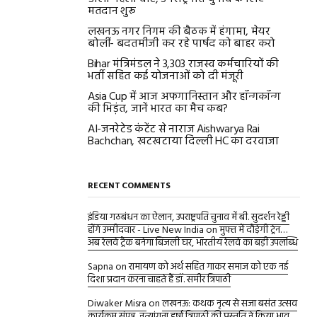
मतदान शुरू
लखनऊ नगर निगम की बैठक में हंगामा, मेयर
बोलीं- बदतमीजी कर रहे पार्षद को बाहर करो
Bihar मंत्रिमंडल ने 3,303 राजस्व कर्मचारियों की
भर्ती सहित कई योजनाओं को दी मंजूरी
Asia Cup में आज अफगानिस्तान और हॉन्गकॉन्ग
की भिड़ंत, जानें भारत का मैच कब?
AI-जनरेटेड कंटेंट से नाराज Aishwarya Rai
Bachchan, खटखटाया दिल्ली HC का दरवाजा
RECENT COMMENTS
इंडिया गठबंधन का ऐलान, उपराष्ट्रपति चुनाव में बी. सुदर्शन रेड्डी
होंगे उम्मीदवार - Live New India
on
मुफ्त में दौड़ेगी ट्रेन…
अब रेलवे ट्रैक बनेगा बिजली घर, भारतीय रेलवे का बड़ी उपलब्धि
Sapna
on
रामायण को अर्थ सहित गाकर समाज को एक नई
दिशा प्रदान करना चाहते हैं डॉ. समीर त्रिपाठी
Diwaker Misra
on
लखनऊ: कथक नृत्य से सजा बसंत उत्सव
कार्यक्रम संपन्न, नृत्यांगना हर्षा त्रिपाठी की प्रस्तुति ने किया भाव