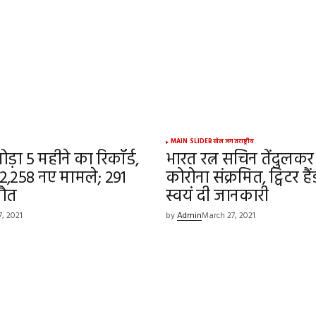
ed.
Required fields are marked
*
Your E-mail
*
MAIN SLIDER
खेल जगत
राष्ट्रीय
ोड़ा 5 महीने का रिकॉर्ड,
भारत रत्न सचिन तेंदुलकर
e in
 62,258 नए मामले; 291
कोरोना संक्रमित, ट्विटर ह
मौत
स्वयं दी जानकारी
, 2021
by
Admin
March 27, 2021