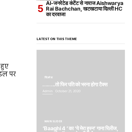
AI-जनरेटेड कंटेंट से नाराज Aishwarya
Rai Bachchan, खटखटाया दिल्ली HC
का दरवाजा
LATEST ON THIS THEME
 हुए
ैंडल पर
बिज़नेस
……..तो फिर पति को भरना होगा टैक्स
Admin
October 21, 2020
MAIN SLIDER
‘Baaghi 4 ‘ का ‘ये मेरा हुस्न’ गाना रिलीज,