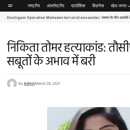
राष्ट्रीय
अंतर्राष्ट्रीय
प्रादेशिक
बिज़नेस
खेल जगत
Dachigam Operation Mahadev terrorist encounter: लश्कर के तीन आतंकी ढेर, स
निकिता तोमर हत्याकांड: तौसीफ
सबूतों के अभाव में बरी
by
Admin
March 26, 2021