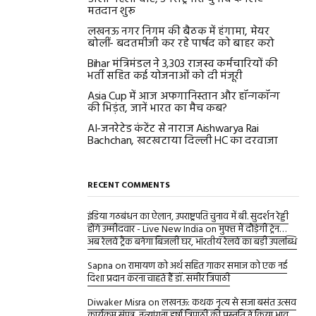
मतदान शुरू
लखनऊ नगर निगम की बैठक में हंगामा, मेयर
बोलीं- बदतमीजी कर रहे पार्षद को बाहर करो
Bihar मंत्रिमंडल ने 3,303 राजस्व कर्मचारियों की
भर्ती सहित कई योजनाओं को दी मंजूरी
Asia Cup में आज अफगानिस्तान और हॉन्गकॉन्ग
की भिड़ंत, जानें भारत का मैच कब?
AI-जनरेटेड कंटेंट से नाराज Aishwarya Rai
Bachchan, खटखटाया दिल्ली HC का दरवाजा
RECENT COMMENTS
इंडिया गठबंधन का ऐलान, उपराष्ट्रपति चुनाव में बी. सुदर्शन रेड्डी
होंगे उम्मीदवार - Live New India
on
मुफ्त में दौड़ेगी ट्रेन…
अब रेलवे ट्रैक बनेगा बिजली घर, भारतीय रेलवे का बड़ी उपलब्धि
Sapna
on
रामायण को अर्थ सहित गाकर समाज को एक नई
दिशा प्रदान करना चाहते हैं डॉ. समीर त्रिपाठी
Diwaker Misra
on
लखनऊ: कथक नृत्य से सजा बसंत उत्सव
कार्यक्रम संपन्न, नृत्यांगना हर्षा त्रिपाठी की प्रस्तुति ने किया भाव