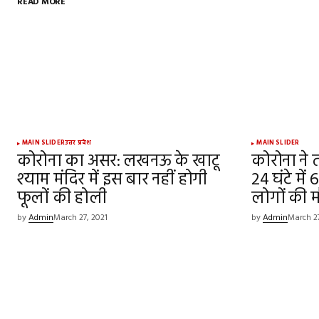
READ MORE
Your email address will not be publish
Comment
*
Your Name
*
MAIN SLIDER
उत्तर प्रदेश
MAIN SLIDER
कोरोना का असर: लखनऊ के खाटू
कोरोना ने त
श्याम मंदिर में इस बार नहीं होगी
Save my name, email, and websit
24 घंटे में
this browser for the next time I
फूलों की होली
लोगों की 
comment.
by
Admin
March 27, 2021
by
Admin
March 27
SUBMIT COMMENT